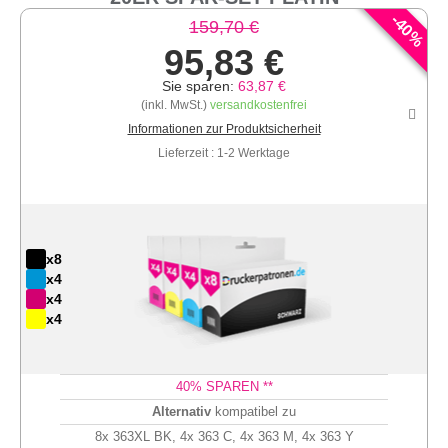
-
40
159,70 €
%
95,83 €
Sie sparen:
63,87 €
(inkl. MwSt.)
versandkostenfrei
Informationen zur Produktsicherheit
Lieferzeit : 1-2 Werktage
x8
x4
x4
x4
40
% SPAREN **
Alternativ
kompatibel zu
8x 363XL BK, 4x 363 C, 4x 363 M, 4x 363 Y