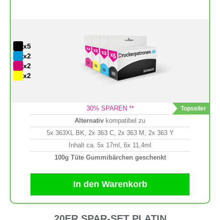
x5
x2
x2
x2
30
% SPAREN **
Alternativ
kompatibel zu
5x 363XL BK, 2x 363 C, 2x 363 M, 2x 363 Y
Inhalt ca. 5x 17ml, 6x 11,4ml
100g Tüte Gummibärchen geschenkt
In den Warenkorb
20ER SPAR-SET PLATIN