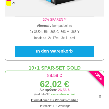
x1
20
% SPAREN **
Alternativ
kompatibel zu
2x 363XL BK, 363 C, 363 M, 363 Y
Inhalt ca. 2x 17ml, 3x 11,4ml
In den Warenkorb
10+1 SPAR-SET GOLD
-
30
88,58 €
%
62,02 €
Sie sparen:
26,56 €
(inkl. MwSt.)
versandkostenfrei
Informationen zur Produktsicherheit
Lieferzeit : 1-2 Werktage