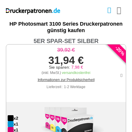
HP Photosmart 3100 Series Druckerpatronen
günstig kaufen
5ER SPAR-SET SILBER
-
20
39,92 €
%
31,94 €
Sie sparen:
7,98 €
(inkl. MwSt.)
versandkostenfrei
Informationen zur Produktsicherheit
Lieferzeit : 1-2 Werktage
x2
x1
x1