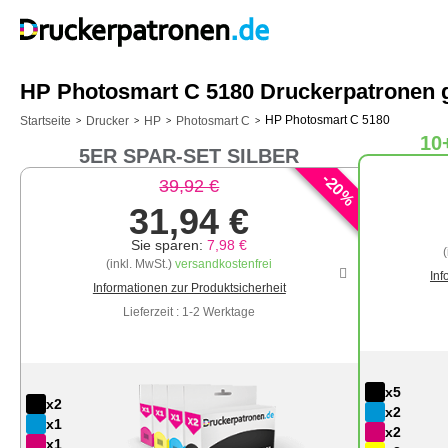
HP Photosmart C 5180 Druckerpatronen g
HP Photosmart C 5180
Startseite
Drucker
HP
Photosmart C
>
>
>
>
10
5ER SPAR-SET SILBER
-
20
39,92 €
%
31,94 €
Sie sparen:
7,98 €
(inkl. MwSt.)
versandkostenfrei
Inf
Informationen zur Produktsicherheit
Lieferzeit : 1-2 Werktage
x5
x2
x2
x1
x2
x1