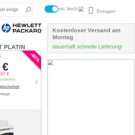
inkl. MwSt.
Einloggen
Kostenloser Versand am
Montag
T PLATIN
dauerhaft schnelle Lieferung!
-
40
€
%
 €
,87 €
ostenfrei
ktsicherheit
erktage