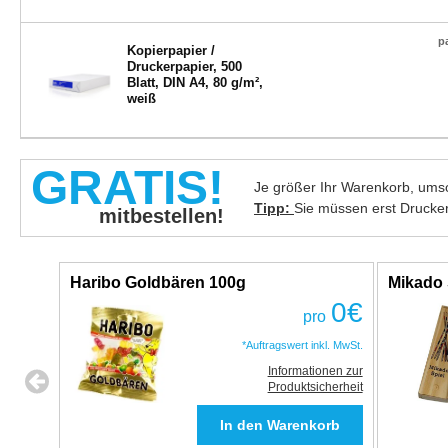
p
Kopierpapier /
Druckerpapier, 500
Blatt, DIN A4, 80 g/m²,
weiß
GRATIS!
Je größer Ihr Warenkorb, umso
Tipp:
Sie müssen erst Drucke
mitbestellen!
Haribo Goldbären 100g
Mikado 
0
€
pro
*Auftragswert inkl. MwSt.
Informationen zur
Produktsicherheit