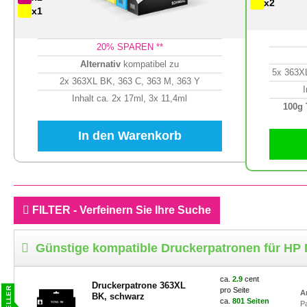
x2
x1
20
% SPAREN **
Alternativ
kompatibel zu
5x 363XL
2x 363XL BK, 363 C, 363 M, 363 Y
Inhalt ca. 2x 17ml, 3x 11,4ml
100g
In den Warenkorb
FILTER - Verfeinern Sie Ihre Suche
Günstige kompatible Druckerpatronen für HP
ca.
2.9
cent
Druckerpatrone 363XL
pro Seite
A
BK, schwarz
ca.
801 Seiten
P