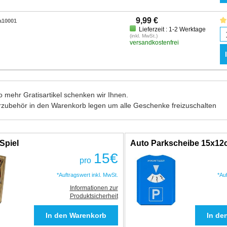
9,99 €
a10001
Lieferzeit : 1-2 Werktage
(inkl. MwSt.)
versandkostenfrei
 mehr Gratisartikel schenken wir Ihnen.
rzubehör in den Warenkorb legen um alle Geschenke freizuschalten
Spiel
Auto Parkscheibe 15x1
15
€
pro
*Auftragswert inkl. MwSt.
*Au
Informationen zur
Produktsicherheit