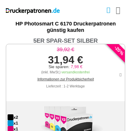
HP Photosmart C 6170 Druckerpatronen
günstig kaufen
5ER SPAR-SET SILBER
-
20
39,92 €
%
31,94 €
Sie sparen:
7,98 €
(inkl. MwSt.)
versandkostenfrei
Informationen zur Produktsicherheit
Lieferzeit : 1-2 Werktage
x2
x1
x1