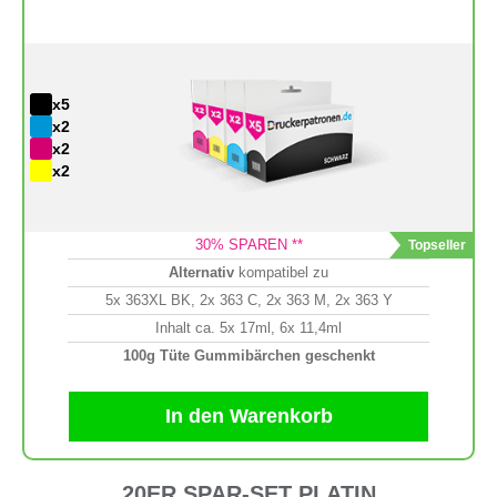
x5
x2
x2
x2
30
% SPAREN **
Alternativ
kompatibel zu
5x 363XL BK, 2x 363 C, 2x 363 M, 2x 363 Y
Inhalt ca. 5x 17ml, 6x 11,4ml
100g Tüte Gummibärchen geschenkt
In den Warenkorb
20ER SPAR-SET PLATIN