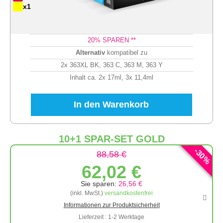
x1
20
% SPAREN **
Alternativ
kompatibel zu
2x 363XL BK, 363 C, 363 M, 363 Y
Inhalt ca. 2x 17ml, 3x 11,4ml
In den Warenkorb
10+1 SPAR-SET GOLD
-
30
88,58 €
%
62,02 €
Sie sparen:
26,56 €
(inkl. MwSt.)
versandkostenfrei
Informationen zur Produktsicherheit
Lieferzeit : 1-2 Werktage