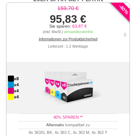
-
40
159,70 €
%
95,83 €
Sie sparen:
63,87 €
(inkl. MwSt.)
versandkostenfrei
Informationen zur Produktsicherheit
Lieferzeit : 1-2 Werktage
x8
x4
x4
x4
40
% SPAREN **
Alternativ
kompatibel zu
8x 363XL BK, 4x 363 C, 4x 363 M, 4x 363 Y