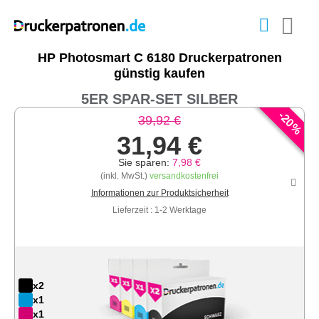
HP Photosmart C 6180 Druckerpatronen
günstig kaufen
5ER SPAR-SET SILBER
-
20
39,92 €
%
31,94 €
Sie sparen:
7,98 €
(inkl. MwSt.)
versandkostenfrei
Informationen zur Produktsicherheit
Lieferzeit : 1-2 Werktage
x2
x1
x1