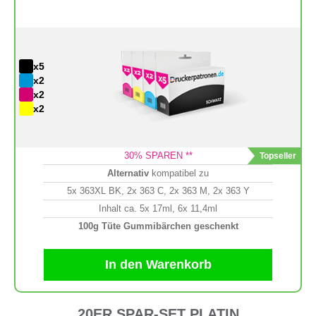
x5
x2
x2
x2
30
% SPAREN **
Alternativ
kompatibel zu
5x 363XL BK, 2x 363 C, 2x 363 M, 2x 363 Y
Inhalt ca. 5x 17ml, 6x 11,4ml
100g Tüte Gummibärchen geschenkt
In den Warenkorb
20ER SPAR-SET PLATIN