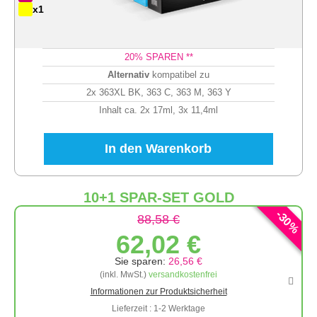
x1
20
% SPAREN **
Alternativ
kompatibel zu
2x 363XL BK, 363 C, 363 M, 363 Y
Inhalt ca. 2x 17ml, 3x 11,4ml
In den Warenkorb
10+1 SPAR-SET GOLD
-
30
88,58 €
%
62,02 €
Sie sparen:
26,56 €
(inkl. MwSt.)
versandkostenfrei
Informationen zur Produktsicherheit
Lieferzeit : 1-2 Werktage