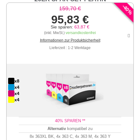
-
40
159,70 €
%
95,83 €
Sie sparen:
63,87 €
(inkl. MwSt.)
versandkostenfrei
Informationen zur Produktsicherheit
Lieferzeit : 1-2 Werktage
x8
x4
x4
x4
40
% SPAREN **
Alternativ
kompatibel zu
8x 363XL BK, 4x 363 C, 4x 363 M, 4x 363 Y