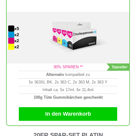
x5
x2
x2
x2
30
% SPAREN **
Alternativ
kompatibel zu
5x 363XL BK, 2x 363 C, 2x 363 M, 2x 363 Y
Inhalt ca. 5x 17ml, 6x 11,4ml
100g Tüte Gummibärchen geschenkt
In den Warenkorb
20ER SPAR-SET PLATIN