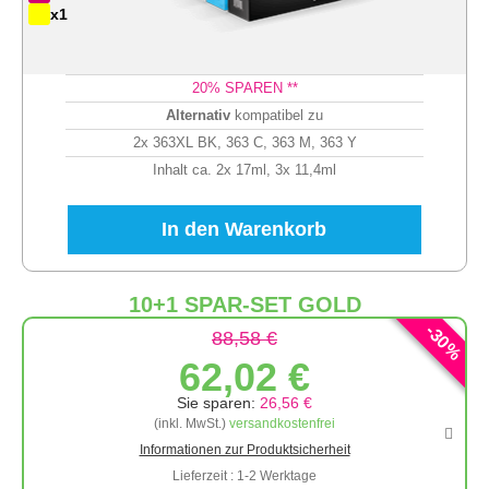
x1
20
% SPAREN **
Alternativ
kompatibel zu
2x 363XL BK, 363 C, 363 M, 363 Y
Inhalt ca. 2x 17ml, 3x 11,4ml
In den Warenkorb
10+1 SPAR-SET GOLD
-
30
88,58 €
%
62,02 €
Sie sparen:
26,56 €
(inkl. MwSt.)
versandkostenfrei
Informationen zur Produktsicherheit
Lieferzeit : 1-2 Werktage