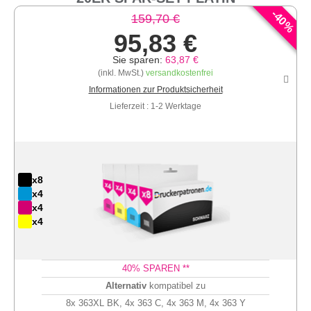
-
40
159,70 €
%
95,83 €
Sie sparen:
63,87 €
(inkl. MwSt.)
versandkostenfrei
Informationen zur Produktsicherheit
Lieferzeit : 1-2 Werktage
x8
x4
x4
x4
40
% SPAREN **
Alternativ
kompatibel zu
8x 363XL BK, 4x 363 C, 4x 363 M, 4x 363 Y