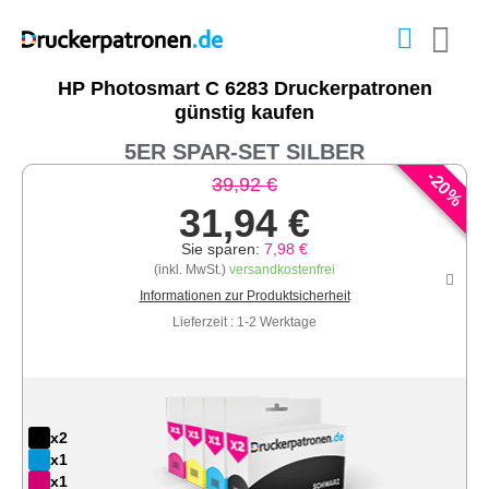
HP Photosmart C 6283 Druckerpatronen
günstig kaufen
5ER SPAR-SET SILBER
-
20
39,92 €
%
31,94 €
Sie sparen:
7,98 €
(inkl. MwSt.)
versandkostenfrei
Informationen zur Produktsicherheit
Lieferzeit : 1-2 Werktage
x2
x1
x1