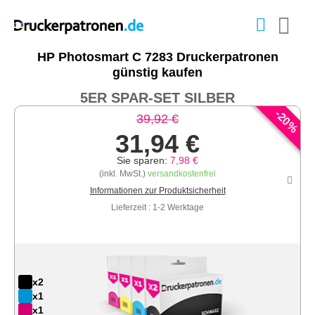
HP Photosmart C 7283 Druckerpatronen
günstig kaufen
5ER SPAR-SET SILBER
-
20
39,92 €
%
31,94 €
Sie sparen:
7,98 €
(inkl. MwSt.)
versandkostenfrei
Informationen zur Produktsicherheit
Lieferzeit : 1-2 Werktage
x2
x1
x1