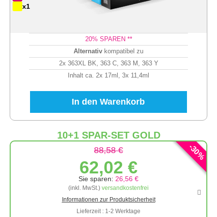
x1
20
% SPAREN **
Alternativ
kompatibel zu
2x 363XL BK, 363 C, 363 M, 363 Y
Inhalt ca. 2x 17ml, 3x 11,4ml
In den Warenkorb
10+1 SPAR-SET GOLD
-
30
88,58 €
%
62,02 €
Sie sparen:
26,56 €
(inkl. MwSt.)
versandkostenfrei
Informationen zur Produktsicherheit
Lieferzeit : 1-2 Werktage