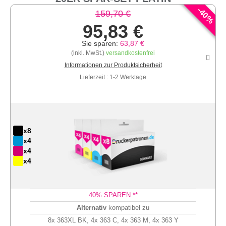
-
40
159,70 €
%
95,83 €
Sie sparen:
63,87 €
(inkl. MwSt.)
versandkostenfrei
Informationen zur Produktsicherheit
Lieferzeit : 1-2 Werktage
x8
x4
x4
x4
40
% SPAREN **
Alternativ
kompatibel zu
8x 363XL BK, 4x 363 C, 4x 363 M, 4x 363 Y