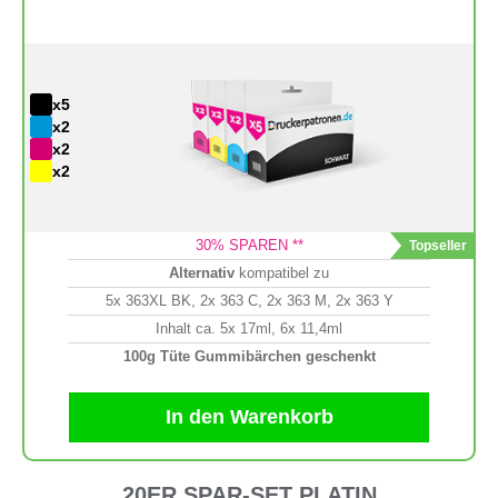
x5
x2
x2
x2
30
% SPAREN **
Alternativ
kompatibel zu
5x 363XL BK, 2x 363 C, 2x 363 M, 2x 363 Y
Inhalt ca. 5x 17ml, 6x 11,4ml
100g Tüte Gummibärchen geschenkt
In den Warenkorb
20ER SPAR-SET PLATIN