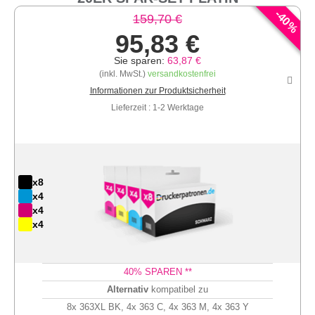
-
40
159,70 €
%
95,83 €
Sie sparen:
63,87 €
(inkl. MwSt.)
versandkostenfrei
Informationen zur Produktsicherheit
Lieferzeit : 1-2 Werktage
x8
x4
x4
x4
40
% SPAREN **
Alternativ
kompatibel zu
8x 363XL BK, 4x 363 C, 4x 363 M, 4x 363 Y