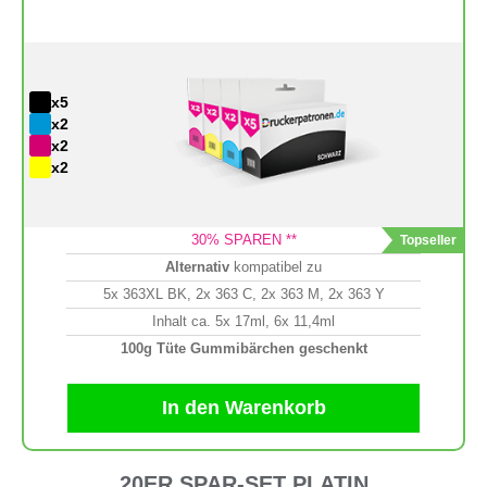
x5
x2
x2
x2
30
% SPAREN **
Alternativ
kompatibel zu
5x 363XL BK, 2x 363 C, 2x 363 M, 2x 363 Y
Inhalt ca. 5x 17ml, 6x 11,4ml
100g Tüte Gummibärchen geschenkt
In den Warenkorb
20ER SPAR-SET PLATIN