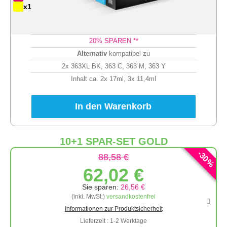
x1
20
% SPAREN **
Alternativ
kompatibel zu
2x 363XL BK, 363 C, 363 M, 363 Y
Inhalt ca. 2x 17ml, 3x 11,4ml
In den Warenkorb
10+1 SPAR-SET GOLD
-
30
88,58 €
%
62,02 €
Sie sparen:
26,56 €
(inkl. MwSt.)
versandkostenfrei
Informationen zur Produktsicherheit
Lieferzeit : 1-2 Werktage