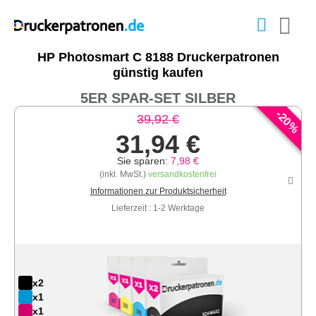
HP Photosmart C 8188 Druckerpatronen
günstig kaufen
5ER SPAR-SET SILBER
-
20
39,92 €
%
31,94 €
Sie sparen:
7,98 €
(inkl. MwSt.)
versandkostenfrei
Informationen zur Produktsicherheit
Lieferzeit : 1-2 Werktage
x2
x1
x1