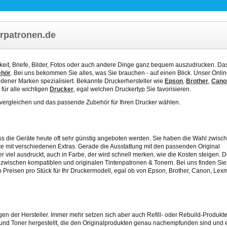
rpatronen.de
chkeit, Briefe, Bilder, Fotos oder auch andere Dinge ganz bequem auszudrucken. Das
ehör
. Bei uns bekommen Sie alles, was Sie brauchen - auf einen Blick. Unser Onli
dener Marken spezialisiert. Bekannte Druckerhersteller wie
Epson
,
Brother
,
Cano
 für alle wichtigen
Drucker
, egal welchen Druckertyp Sie favorisieren.
vergleichen und das passende Zubehör für Ihren Drucker wählen.
ass die Geräte heute oft sehr günstig angeboten werden. Sie haben die Wahl zwisc
 mit verschiedenen Extras. Gerade die Ausstattung mit den passenden Original
r viel ausdruckt, auch in Farbe, der wird schnell merken, wie die Kosten steigen. 
ch zwischen kompatiblen und originalen Tintenpatronen & Tonern. Bei uns finden Sie 
n Preisen pro Stück
für Ihr Druckermodell, egal ob von Epson, Brother, Canon, Lex
en der Hersteller. Immer mehr setzen sich aber auch Refill- oder Rebuild-Produkte
und Toner hergestellt, die den Originalprodukten genau nachempfunden sind und e