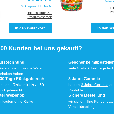
*Auftrag
*Auftragswert inkl. MwSt.
In
Pr
Informationen zur
Produktsicherheit
000 Kunden
bei uns gekauft?
auf Rechnung
Geschenke mitbestelle
Sie erst wenn Sie die Ware
viele Gratis Artikel zu jeder 
erhalten haben.
 30 Tage Rückgaberecht
3 Jahre Garantie
n ohne Risiko mit bis zu 30
bei uns
3 Jahre Garantie
auf
ückgaberecht
Produkte
fter Webshop
Sichere Bestellung
inkaufen ohne Risiko
wir sichern Ihre Kundendat
Verschlüsselung