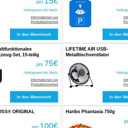
15
€
pro
*Auftragswert inkl. MwSt.
*Auftrag
Informationen zur
In
Produktsicherheit
Pr
tifunktionales
LIFETIME AIR USB-
eug-Set, 15-teilig
Metalltischventilator
75
€
pro
*Auftragswert inkl. MwSt.
*Auftrag
Informationen zur
In
Produktsicherheit
Pr
OSS® ORIGINAL
Haribo Phantasia 750g
p
100
€
pro