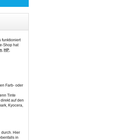
 funktioniert
ne-Shop hat
n
,
HP
,
hen Farb- oder
Denn Tinte
direkt auf den
mark, Kyocera,
 durch. Hier
benfalls in