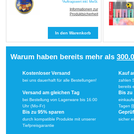
*Auftragswert inkl. MwSt.
Informationen zur
Produktsicherheit
Warum haben bereits mehr als
300.
Kostenloser Versand
Kauf 
bei uns dauerhaft für alle Bestellungen!
zahlen 
bereits 
Versand am gleichen Tag
Bis zu
bei Bestellung von Lagerware bis 16:00
einkaufe
Uhr (Mo-Fr)
Tagen
R
Bis zu 95% sparen
Geprü
durch kompatible Produkte mit unserer
sicher e
Tiefpreisgarantie