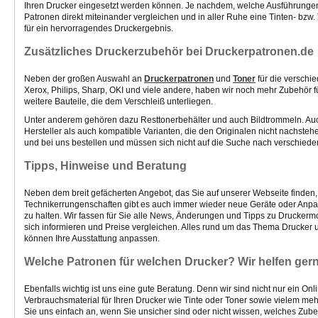
Ihren Drucker eingesetzt werden können. Je nachdem, welche Ausführungen 
Patronen direkt miteinander vergleichen und in aller Ruhe eine Tinten- bzw
für ein hervorragendes Druckergebnis.
Zusätzliches Druckerzubehör bei Druckerpatronen.de
Neben der großen Auswahl an
Druckerpatronen
und
Toner
für die verschi
Xerox, Philips, Sharp, OKI und viele andere, haben wir noch mehr Zubehör f
weitere Bauteile, die dem Verschleiß unterliegen.
Unter anderem gehören dazu Resttonerbehälter und auch Bildtrommeln. Auch 
Hersteller als auch kompatible Varianten, die den Originalen nicht nachst
und bei uns bestellen und müssen sich nicht auf die Suche nach verschied
Tipps, Hinweise und Beratung
Neben dem breit gefächerten Angebot, das Sie auf unserer Webseite finden, h
Technikerrungenschaften gibt es auch immer wieder neue Geräte oder Anpa
zu halten. Wir fassen für Sie alle News, Änderungen und Tipps zu Drucker
sich informieren und Preise vergleichen. Alles rund um das Thema Drucker 
können Ihre Ausstattung anpassen.
Welche Patronen für welchen Drucker? Wir helfen ger
Ebenfalls wichtig ist uns eine gute Beratung. Denn wir sind nicht nur ein 
Verbrauchsmaterial für Ihren Drucker wie Tinte oder Toner sowie vielem meh
Sie uns einfach an, wenn Sie unsicher sind oder nicht wissen, welches Zub