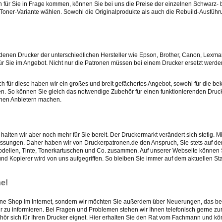
für Sie in Frage kommen, können Sie bei uns die Preise der einzelnen Schwarz- 
. Toner-Variante wählen. Sowohl die Originalprodukte als auch die Rebuild-Ausfüh
edenen Drucker der unterschiedlichen Hersteller wie Epson, Brother, Canon, Lexma
ür Sie im Angebot. Nicht nur die Patronen müssen bei einem Drucker ersetzt werde
für diese haben wir ein großes und breit gefächertes Angebot, sowohl für die be
ehen. So können Sie gleich das notwendige Zubehör für einen funktionierenden Dru
enen Anbietern machen.
alten wir aber noch mehr für Sie bereit. Der Druckermarkt verändert sich stetig. 
ssungen. Daher haben wir von Druckerpatronen.de den Anspruch, Sie stets auf 
modellen, Tinte, Tonerkartuschen und Co. zusammen. Auf unserer Webseite können 
und Kopierer wird von uns aufgegriffen. So bleiben Sie immer auf dem aktuellen S
ne!
Online Shop im Internet, sondern wir möchten Sie außerdem über Neuerungen, das be
r zu informieren. Bei Fragen und Problemen stehen wir Ihnen telefonisch gerne zur
ehör sich für Ihren Drucker eignet. Hier erhalten Sie den Rat vom Fachmann und k