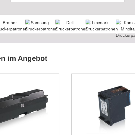
en im Angebot
Diese Patrone ist ei
Preishammer. Ich b
schon seit Jahren 
Schwierigkeiten
Robert, Deutschla