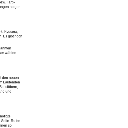
bzw. Farb-
rungen sorgen
rk, Kyocera,
n. Es gibt noch
kannten
cker wählen
Mit den neuen
dem Laufenden
Sie stöbern,
tand und
nötigte
 Seite. Rufen
önnen so