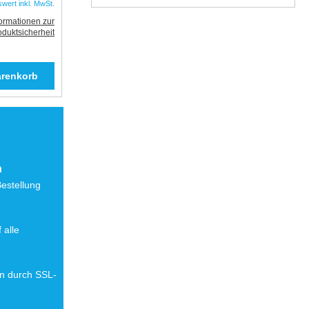
swert inkl. MwSt.
formationen zur
oduktsicherheit
n
Bestellung
 alle
en durch SSL-