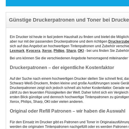
Günstige Druckerpatronen und Toner bei Drucke
Ein Drucker ist heute in fast jedem Haushalt zu finden und bietet die Mögli
aber nur mit der passenden Druckerpatrone und dem richtigen
Druckerzub
sich auf das Angebot an hochwertigen Tintenpatronen und Zubehör verschie
Lexmark
,
Kyocera
,
Xerox
,
Philips
,
Sharp
,
OKI
- bei uns finden Sie Zubehör
Bei uns können Sie die verschiedenen Angebote hervorragend miteinander 
Druckerpatronen – der eigentliche Kostenfaktor
Auf der Suche nach einem hochwertigen Drucker stellen Sie schnell fest, d
Schwarz-Weiß-Druckern, finden kleine und große Ausführungen sowie Geräte
Druckerpatronen zeigt sich jedoch schnell als hoher Kostenfaktor. Gerade we
zählt zu den teuersten Flüssigkeiten der Welt. Daher lohnt sich ein Verglei
ersten Blick günstige und dennoch hochwertige Tintenpatronen
zu günstige
Xerox, Philips, Sharp, OKI oder vielen anderen.
Original oder Refill Patronen – wir haben die Auswahl
Für den Einsatz im Drucker gibt es Patronen und Toner in Originalausführung
werden die originalen Tintenpatronen nachgefüllt oder es werden Patronen 