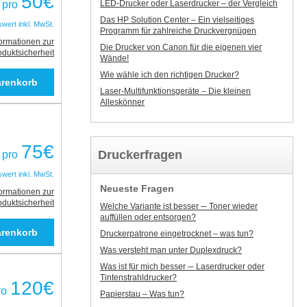
50
€
LED-Drucker oder Laserdrucker – der Vergleich
pro
Das HP Solution Center – Ein vielseitiges
swert inkl. MwSt.
Programm für zahlreiche Druckvergnügen
formationen zur
Die Drucker von Canon für die eigenen vier
oduktsicherheit
Wände!
Wie wähle ich den richtigen Drucker?
Laser-Multifunktionsgeräte – Die kleinen
Alleskönner
75
€
Druckerfragen
pro
swert inkl. MwSt.
Neueste Fragen
formationen zur
oduktsicherheit
Welche Variante ist besser ─ Toner wieder
auffüllen oder entsorgen?
Druckerpatrone eingetrocknet – was tun?
Was versteht man unter Duplexdruck?
Was ist für mich besser ─ Laserdrucker oder
Tintenstrahldrucker?
120
€
ro
Papierstau – Was tun?