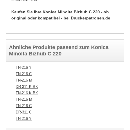
Kaufen Sie Ihre Konica Minolta Bizhub C 220 - ob
original oder kompatibel - bei Druckerpatronen.de
Ähnliche Produkte passend zum Konica
Minolta Bizhub C 220
TN-216 Y
TN-216 C
TN-216 M
DR-311 K BK
TN-216 K BK
TN-216 M
TN-216 C
DR-311 C
TN-216 Y