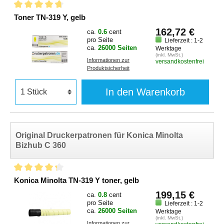
Toner TN-319 Y, gelb
162,72 €
ca.
0.6
cent
pro Seite
Lieferzeit : 1-2
ca.
26000 Seiten
Werktage
(inkl. MwSt.)
Informationen zur
versandkostenfrei
Produktsicherheit
In den Warenkorb
Original Druckerpatronen für Konica Minolta
Bizhub C 360
Konica Minolta TN-319 Y toner, gelb
199,15 €
ca.
0.8
cent
pro Seite
Lieferzeit : 1-2
ca.
26000 Seiten
Werktage
(inkl. MwSt.)
Informationen zur