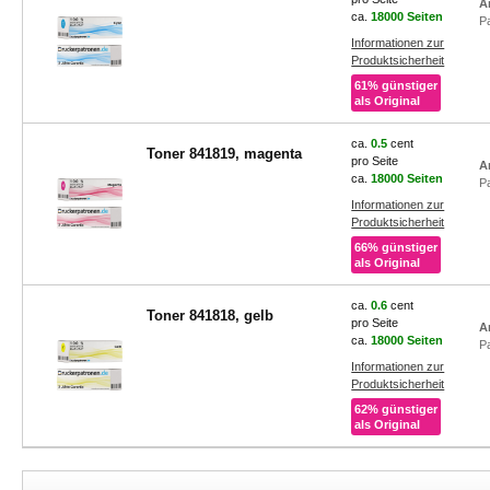
A
ca.
18000 Seiten
P
Informationen zur
Produktsicherheit
61% günstiger
als Original
ca.
0.5
cent
Toner 841819, magenta
pro Seite
A
ca.
18000 Seiten
P
Informationen zur
Produktsicherheit
66% günstiger
als Original
ca.
0.6
cent
Toner 841818, gelb
pro Seite
A
ca.
18000 Seiten
P
Informationen zur
Produktsicherheit
62% günstiger
als Original