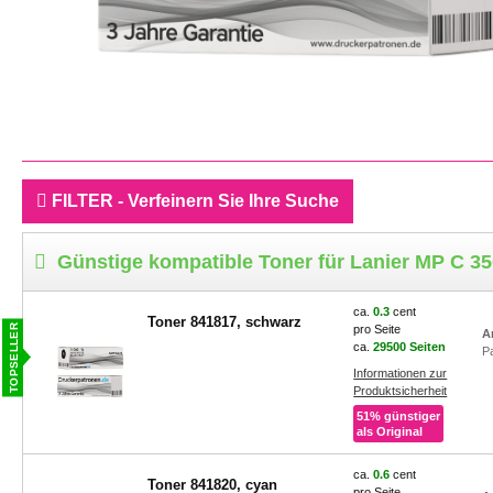
FILTER - Verfeinern Sie Ihre Suche
Günstige kompatible Toner für Lanier MP C 35
ca.
0.3
cent
Toner 841817, schwarz
pro Seite
A
ca.
29500 Seiten
P
Informationen zur
Produktsicherheit
51% günstiger
als Original
ca.
0.6
cent
Toner 841820, cyan
pro Seite