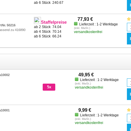
ab 6 Stück
240.67
77,93 €
Staffelpreise
Lieferzeit : 1-2 Werktage
rtNr. 50216
ab 2 Stück
74.04
(inkl. MwSt.)
assend zu 416890
ab 4 Stück
70.14
versandkostenfrei
ab 6 Stück
66.24
49,95 €
a10002
Lieferzeit : 1-2 Werktage
(inkl. MwSt.)
5x
versandkostenfrei
9,99 €
a10001
Lieferzeit : 1-2 Werktage
(inkl. MwSt.)
versandkostenfrei