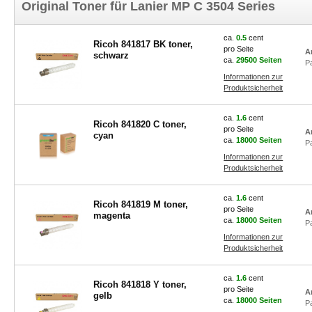
Original Toner für Lanier MP C 3504 Series
ca.
0.5
cent
Ricoh 841817 BK toner,
pro Seite
A
schwarz
ca.
29500 Seiten
P
Informationen zur
Produktsicherheit
ca.
1.6
cent
Ricoh 841820 C toner,
pro Seite
A
cyan
ca.
18000 Seiten
P
Informationen zur
Produktsicherheit
ca.
1.6
cent
Ricoh 841819 M toner,
pro Seite
A
magenta
ca.
18000 Seiten
P
Informationen zur
Produktsicherheit
ca.
1.6
cent
Ricoh 841818 Y toner,
pro Seite
A
gelb
ca.
18000 Seiten
P