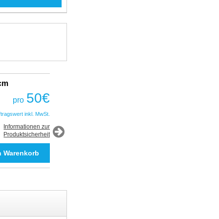
2cm
Fantastic Prime TWS Gaming Headset
COBRA
50
€
pro
50
€
pro
ftragswert inkl. MwSt.
*Auftragswert inkl. MwSt.
Informationen zur
Produktsicherheit
Informationen zur
Produktsicherheit