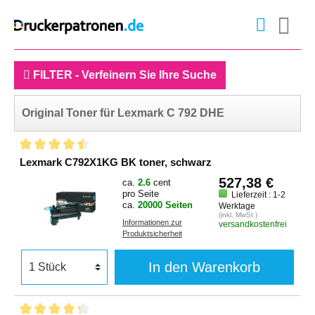
FILTER - Verfeinern Sie Ihre Suche
Original Toner für Lexmark C 792 DHE
Lexmark C792X1KG BK toner, schwarz
527,38 €
ca.
2.6
cent
pro Seite
Lieferzeit : 1-2
ca.
20000 Seiten
Werktage
(inkl. MwSt.)
Informationen zur
versandkostenfrei
Produktsicherheit
In den Warenkorb