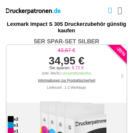
Lexmark Impact S 305 Druckerzubehör günstig
kaufen
5ER SPAR-SET SILBER
-
20
43,67 €
%
34,95 €
Sie sparen:
8,72 €
(inkl. MwSt.)
versandkostenfrei
Informationen zur Produktsicherheit
Lieferzeit : 1-2 Werktage
x2
x1
x1