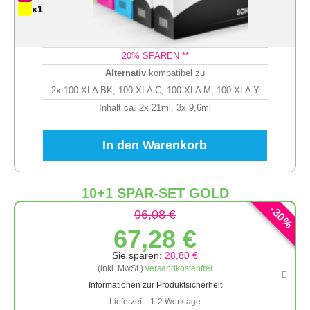
x1
20
% SPAREN **
Alternativ
kompatibel zu
2x 100 XLA BK, 100 XLA C, 100 XLA M, 100 XLA Y
Inhalt ca. 2x 21ml, 3x 9,6ml
In den Warenkorb
10+1 SPAR-SET GOLD
-
30
96,08 €
%
67,28 €
Sie sparen:
28,80 €
(inkl. MwSt.)
versandkostenfrei
Informationen zur Produktsicherheit
Lieferzeit : 1-2 Werktage