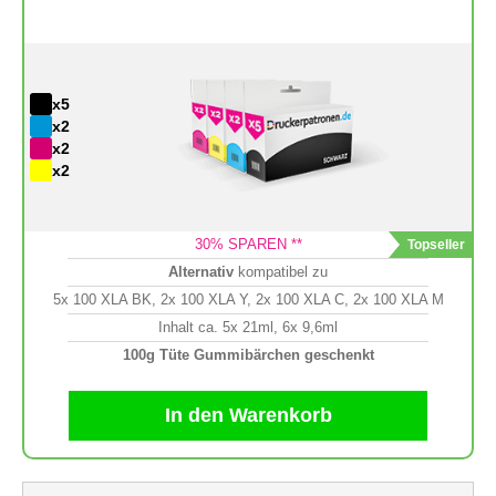
x5
x2
x2
x2
30
% SPAREN **
Alternativ
kompatibel zu
5x 100 XLA BK, 2x 100 XLA Y, 2x 100 XLA C, 2x 100 XLA M
Inhalt ca. 5x 21ml, 6x 9,6ml
100g Tüte Gummibärchen geschenkt
In den Warenkorb