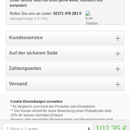
Unser Service Team hilft Ihnen gerne weiter, freundlich und
kompetent.
Rufen Sie uns an unter:
02371 478 283 0
(Montag-Freitag, 9-17 Uhr)
Kundenservice
Auf der sicheren Seite
Zahlungsarten
Versand
Cookie-Einstellungen verwalten
* Im Vergleich zum Kauf der Produkte zum Einzelpreis
** Der Kunde erhielt für seine Bewertung einen Rabattcode über
10% für seinen nächsten Einkauf.
Hinweis: Alle genannten Markennamen und Bezeichnungen sind
eingetragene Warenzeichen ihrer Eigentümer.
102,35 €
Die aufgeführten Markennamen und Bezeichnungen auf unseren