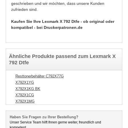
geschrieben und wir möchten, dass unsere Kunden
zufrieden sind.
Kaufen Sie Ihre Lexmark X 792 Dtfe - ob original oder
kompatibel - bei Druckerpatronen.de
Ähnliche Produkte passend zum Lexmark X
792 Dtfe
Resttonerbehälter C792X77G
X792X1YG
X792X1KG BK
X792X1CG
X792X1MG
Haben Sie Fragen zu Ihrer Bestellung?
Unser Service Team hilft Ihnen gerne weiter, freundlich und
kompetent.