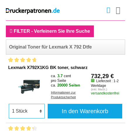
FILTER - Verfeinern Sie Ihre Suche
Original Toner für Lexmark X 792 Dtfe
Lexmark X792X1KG BK toner, schwarz
732,29 €
ca.
3.7
cent
pro Seite
Lieferzeit : 1-2
ca.
20000 Seiten
Werktage
(inkl. MwSt.)
Informationen zur
versandkostenfrei
Produktsicherheit
In den Warenkorb