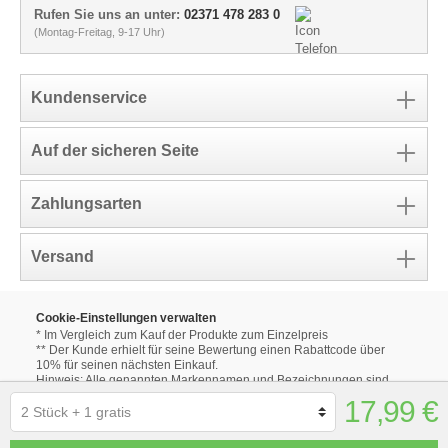
Rufen Sie uns an unter:
02371 478 283 0
(Montag-Freitag, 9-17 Uhr)
Kundenservice
Auf der sicheren Seite
Zahlungsarten
Versand
Cookie-Einstellungen verwalten
* Im Vergleich zum Kauf der Produkte zum Einzelpreis
** Der Kunde erhielt für seine Bewertung einen Rabattcode über
10% für seinen nächsten Einkauf.
Hinweis: Alle genannten Markennamen und Bezeichnungen sind
eingetragene Warenzeichen ihrer Eigentümer.
17,99 €
Die aufgeführten Markennamen und Bezeichnungen auf unseren
Internetseiten dienen ausschließlich zur Beschreibung unserer
Produkte.