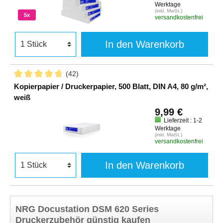
Werktage
(inkl. MwSt.)
5x
versandkostenfrei
In den Warenkorb
(42)
Kopierpapier / Druckerpapier, 500 Blatt, DIN A4, 80 g/m²,
weiß
9,99 €
Lieferzeit : 1-2
Werktage
(inkl. MwSt.)
versandkostenfrei
In den Warenkorb
NRG Docustation DSM 620 Series
Druckerzubehör günstig kaufen