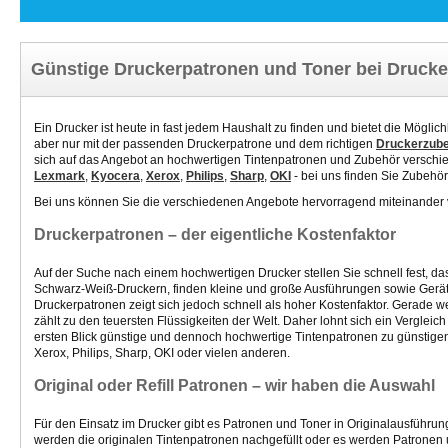
Günstige Druckerpatronen und Toner bei Drucke
Ein Drucker ist heute in fast jedem Haushalt zu finden und bietet die Mögli
aber nur mit der passenden Druckerpatrone und dem richtigen
Druckerzub
sich auf das Angebot an hochwertigen Tintenpatronen und Zubehör verschie
Lexmark
,
Kyocera
,
Xerox
,
Philips
,
Sharp
,
OKI
- bei uns finden Sie Zubehör
Bei uns können Sie die verschiedenen Angebote hervorragend miteinander 
Druckerpatronen – der eigentliche Kostenfaktor
Auf der Suche nach einem hochwertigen Drucker stellen Sie schnell fest, d
Schwarz-Weiß-Druckern, finden kleine und große Ausführungen sowie Geräte
Druckerpatronen zeigt sich jedoch schnell als hoher Kostenfaktor. Gerade we
zählt zu den teuersten Flüssigkeiten der Welt. Daher lohnt sich ein Verglei
ersten Blick günstige und dennoch hochwertige Tintenpatronen
zu günstige
Xerox, Philips, Sharp, OKI oder vielen anderen.
Original oder Refill Patronen – wir haben die Auswahl
Für den Einsatz im Drucker gibt es Patronen und Toner in Originalausführung
werden die originalen Tintenpatronen nachgefüllt oder es werden Patronen 