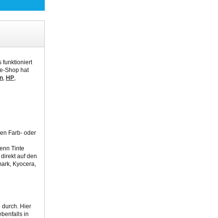
 funktioniert
ne-Shop hat
n
,
HP
,
hen Farb- oder
Denn Tinte
direkt auf den
mark, Kyocera,
 durch. Hier
benfalls in