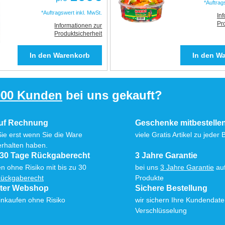
*Auftrag
*Auftragswert inkl. MwSt.
In
Pr
Informationen zur
Produktsicherheit
000 Kunden
bei uns gekauft?
auf Rechnung
Geschenke mitbestelle
Sie erst wenn Sie die Ware
viele Gratis Artikel zu jeder 
erhalten haben.
 30 Tage Rückgaberecht
3 Jahre Garantie
n ohne Risiko mit bis zu 30
bei uns
3 Jahre Garantie
auf
ückgaberecht
Produkte
fter Webshop
Sichere Bestellung
inkaufen ohne Risiko
wir sichern Ihre Kundendat
Verschlüsselung