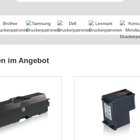
en im Angebot
Diese Patrone ist ei
Preishammer. Ich b
schon seit Jahren 
Schwierigkeiten
Robert, Deutschla