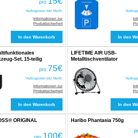
15
€
pro
*Auftragswert inkl. MwSt.
*Auftrag
Informationen zur
In
Produktsicherheit
Pr
tifunktionales
LIFETIME AIR USB-
eug-Set, 15-teilig
Metalltischventilator
75
€
pro
*Auftragswert inkl. MwSt.
*Auftrag
Informationen zur
In
Produktsicherheit
Pr
OSS® ORIGINAL
Haribo Phantasia 750g
p
100
€
pro