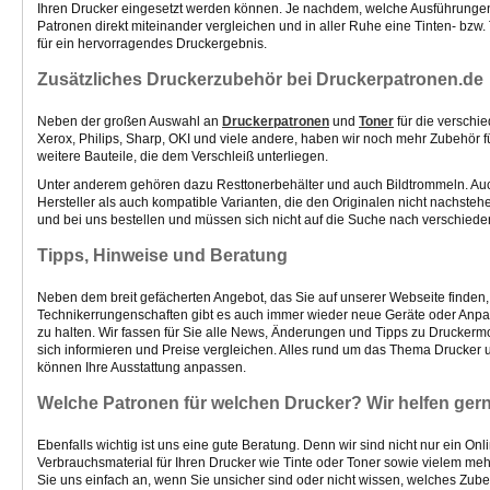
Ihren Drucker eingesetzt werden können. Je nachdem, welche Ausführungen 
Patronen direkt miteinander vergleichen und in aller Ruhe eine Tinten- bzw
für ein hervorragendes Druckergebnis.
Zusätzliches Druckerzubehör bei Druckerpatronen.de
Neben der großen Auswahl an
Druckerpatronen
und
Toner
für die verschi
Xerox, Philips, Sharp, OKI und viele andere, haben wir noch mehr Zubehör f
weitere Bauteile, die dem Verschleiß unterliegen.
Unter anderem gehören dazu Resttonerbehälter und auch Bildtrommeln. Auch 
Hersteller als auch kompatible Varianten, die den Originalen nicht nachst
und bei uns bestellen und müssen sich nicht auf die Suche nach verschied
Tipps, Hinweise und Beratung
Neben dem breit gefächerten Angebot, das Sie auf unserer Webseite finden, h
Technikerrungenschaften gibt es auch immer wieder neue Geräte oder Anpa
zu halten. Wir fassen für Sie alle News, Änderungen und Tipps zu Drucker
sich informieren und Preise vergleichen. Alles rund um das Thema Drucker 
können Ihre Ausstattung anpassen.
Welche Patronen für welchen Drucker? Wir helfen ger
Ebenfalls wichtig ist uns eine gute Beratung. Denn wir sind nicht nur ein 
Verbrauchsmaterial für Ihren Drucker wie Tinte oder Toner sowie vielem meh
Sie uns einfach an, wenn Sie unsicher sind oder nicht wissen, welches Zub