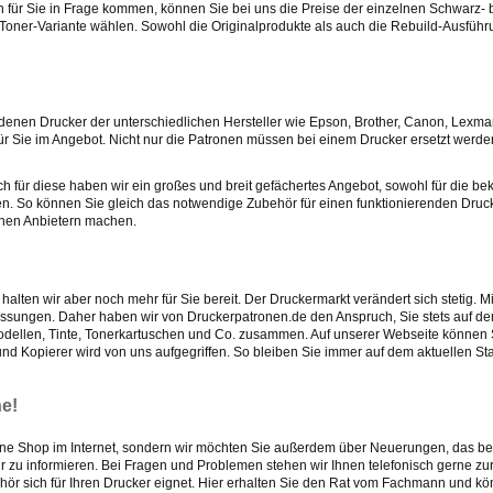
für Sie in Frage kommen, können Sie bei uns die Preise der einzelnen Schwarz- 
. Toner-Variante wählen. Sowohl die Originalprodukte als auch die Rebuild-Ausfüh
edenen Drucker der unterschiedlichen Hersteller wie Epson, Brother, Canon, Lexma
ür Sie im Angebot. Nicht nur die Patronen müssen bei einem Drucker ersetzt werde
für diese haben wir ein großes und breit gefächertes Angebot, sowohl für die be
ehen. So können Sie gleich das notwendige Zubehör für einen funktionierenden Dru
enen Anbietern machen.
alten wir aber noch mehr für Sie bereit. Der Druckermarkt verändert sich stetig. 
ssungen. Daher haben wir von Druckerpatronen.de den Anspruch, Sie stets auf 
modellen, Tinte, Tonerkartuschen und Co. zusammen. Auf unserer Webseite können 
und Kopierer wird von uns aufgegriffen. So bleiben Sie immer auf dem aktuellen S
ne!
Online Shop im Internet, sondern wir möchten Sie außerdem über Neuerungen, das be
r zu informieren. Bei Fragen und Problemen stehen wir Ihnen telefonisch gerne zur
ehör sich für Ihren Drucker eignet. Hier erhalten Sie den Rat vom Fachmann und k