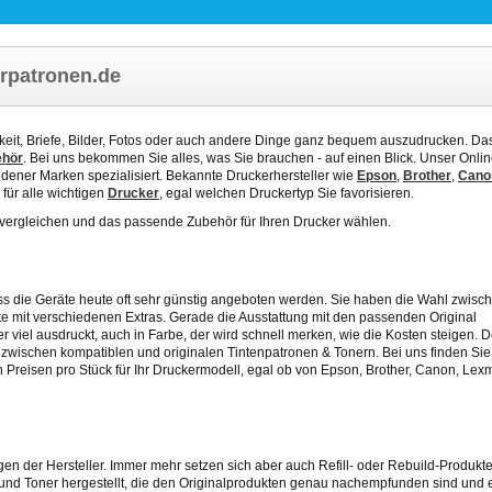
rpatronen.de
chkeit, Briefe, Bilder, Fotos oder auch andere Dinge ganz bequem auszudrucken. Das
ehör
. Bei uns bekommen Sie alles, was Sie brauchen - auf einen Blick. Unser Onli
dener Marken spezialisiert. Bekannte Druckerhersteller wie
Epson
,
Brother
,
Cano
 für alle wichtigen
Drucker
, egal welchen Druckertyp Sie favorisieren.
vergleichen und das passende Zubehör für Ihren Drucker wählen.
ass die Geräte heute oft sehr günstig angeboten werden. Sie haben die Wahl zwisc
 mit verschiedenen Extras. Gerade die Ausstattung mit den passenden Original
r viel ausdruckt, auch in Farbe, der wird schnell merken, wie die Kosten steigen. 
ch zwischen kompatiblen und originalen Tintenpatronen & Tonern. Bei uns finden Sie 
n Preisen pro Stück
für Ihr Druckermodell, egal ob von Epson, Brother, Canon, Lex
en der Hersteller. Immer mehr setzen sich aber auch Refill- oder Rebuild-Produkte
und Toner hergestellt, die den Originalprodukten genau nachempfunden sind und e