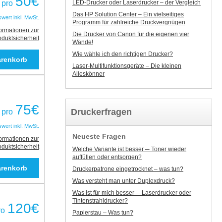
50
€
LED-Drucker oder Laserdrucker – der Vergleich
pro
Das HP Solution Center – Ein vielseitiges
swert inkl. MwSt.
Programm für zahlreiche Druckvergnügen
formationen zur
Die Drucker von Canon für die eigenen vier
oduktsicherheit
Wände!
Wie wähle ich den richtigen Drucker?
Laser-Multifunktionsgeräte – Die kleinen
Alleskönner
75
€
Druckerfragen
pro
swert inkl. MwSt.
Neueste Fragen
formationen zur
oduktsicherheit
Welche Variante ist besser ─ Toner wieder
auffüllen oder entsorgen?
Druckerpatrone eingetrocknet – was tun?
Was versteht man unter Duplexdruck?
Was ist für mich besser ─ Laserdrucker oder
Tintenstrahldrucker?
120
€
ro
Papierstau – Was tun?