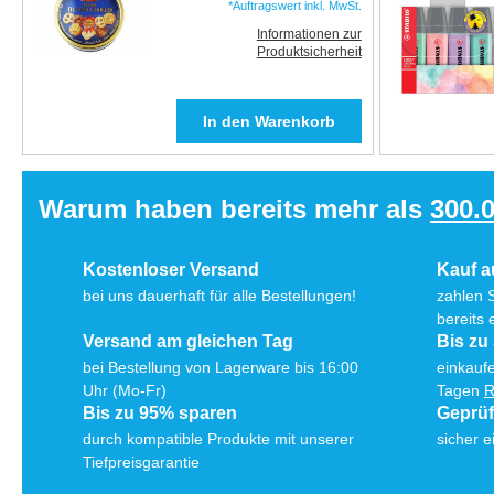
*Auftragswert inkl. MwSt.
Informationen zur
Produktsicherheit
Warum haben bereits mehr als
300.
Kostenloser Versand
Kauf 
bei uns dauerhaft für alle Bestellungen!
zahlen 
bereits 
Versand am gleichen Tag
Bis zu
bei Bestellung von Lagerware bis 16:00
einkaufe
Uhr (Mo-Fr)
Tagen
R
Bis zu 95% sparen
Geprü
durch kompatible Produkte mit unserer
sicher e
Tiefpreisgarantie