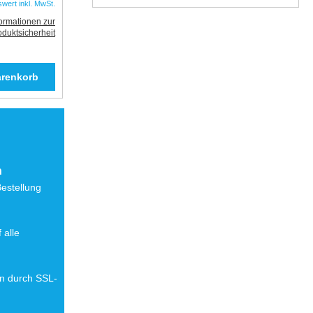
swert inkl. MwSt.
formationen zur
oduktsicherheit
n
Bestellung
 alle
en durch SSL-