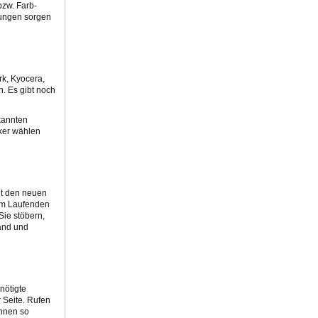
bzw. Farb-
rungen sorgen
rk, Kyocera,
n. Es gibt noch
kannten
cker wählen
Mit den neuen
dem Laufenden
Sie stöbern,
tand und
nötigte
 Seite. Rufen
önnen so