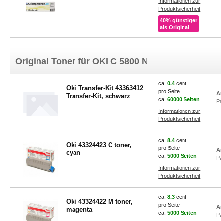
Informationen zur
Produktsicherheit
40% günstiger
als Original
Original Toner für OKI C 5800 N
ca.
0.4
cent
Oki Transfer-Kit 43363412
pro Seite
A
Transfer-Kit, schwarz
ca.
60000 Seiten
P
Informationen zur
Produktsicherheit
ca.
8.4
cent
Oki 43324423 C toner,
pro Seite
A
cyan
ca.
5000 Seiten
P
Informationen zur
Produktsicherheit
ca.
8.3
cent
Oki 43324422 M toner,
pro Seite
A
magenta
ca.
5000 Seiten
P