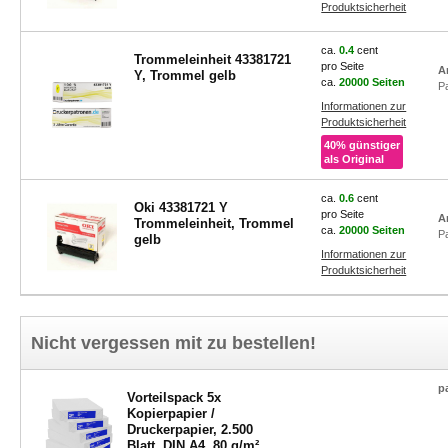
Produktsicherheit
ca.
0.4
cent
Trommeleinheit 43381721
pro Seite
A
Y, Trommel gelb
ca.
20000 Seiten
P
Informationen zur
Produktsicherheit
40% günstiger
als Original
ca.
0.6
cent
Oki 43381721 Y
pro Seite
A
Trommeleinheit, Trommel
ca.
20000 Seiten
P
gelb
Informationen zur
Produktsicherheit
Nicht vergessen mit zu bestellen!
p
Vorteilspack 5x
Kopierpapier /
Druckerpapier, 2.500
Blatt, DIN A4, 80 g/m²,