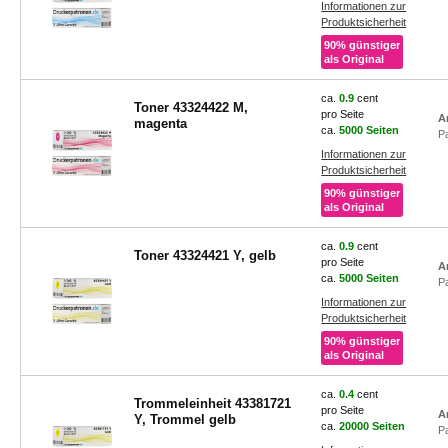
Informationen zur
Produktsicherheit
90% günstiger
als Original
ca.
0.9
cent
Toner 43324422 M,
pro Seite
A
magenta
ca.
5000 Seiten
P
Informationen zur
Produktsicherheit
90% günstiger
als Original
ca.
0.9
cent
Toner 43324421 Y, gelb
pro Seite
A
ca.
5000 Seiten
P
Informationen zur
Produktsicherheit
90% günstiger
als Original
ca.
0.4
cent
Trommeleinheit 43381721
pro Seite
A
Y, Trommel gelb
ca.
20000 Seiten
P