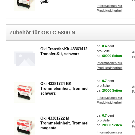
gelb
Informationen zur
Produktsicherheit
Zubehör für OKI C 5800 N
ca.
0.4
cent
Oki Transfer-Kit 43363412
pro Seite
A
Transfer-Kit, schwarz
ca.
60000 Seiten
P
Informationen zur
Produktsicherheit
ca.
0.7
cent
Oki 43381724 BK
pro Seite
A
Trommeleinheit, Trommel
ca.
20000 Seiten
P
schwarz
Informationen zur
Produktsicherheit
ca.
0.7
cent
Oki 43381722 M
pro Seite
A
Trommeleinheit, Trommel
ca.
20000 Seiten
P
magenta
Informationen zur