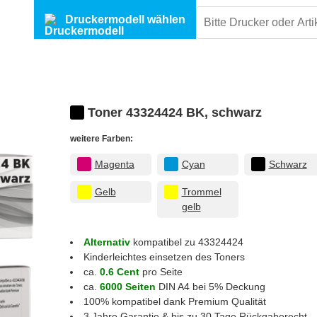
Druckermodell wählen
Toner 43324424 BK, schwarz
weitere Farben:
Magenta
Cyan
Schwarz
Gelb
Trommel
gelb
Alternativ
kompatibel zu 43324424
Kinderleichtes einsetzen des Toners
ca.
0.6 Cent
pro Seite
ca.
6000 Seiten
DIN A4 bei 5% Deckung
100% kompatibel dank Premium Qualität
3 Jahre Garantie & bis zu 30 Tage Rückgaberecht