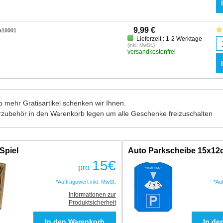
9,99 €
a10001
Lieferzeit : 1-2 Werktage
(inkl. MwSt.)
versandkostenfrei
 mehr Gratisartikel schenken wir Ihnen.
rzubehör in den Warenkorb legen um alle Geschenke freizuschalten
Spiel
Auto Parkscheibe 15x1
15
€
pro
*Auftragswert inkl. MwSt.
*Au
Informationen zur
Produktsicherheit