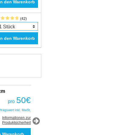
In den Warenkorb
(42)
In den Warenkorb
2cm
Fantastic Prime TWS Gaming Headset
COBRA
50
€
pro
50
€
pro
ftragswert inkl. MwSt.
*Auftragswert inkl. MwSt.
Informationen zur
Produktsicherheit
Informationen zur
Produktsicherheit