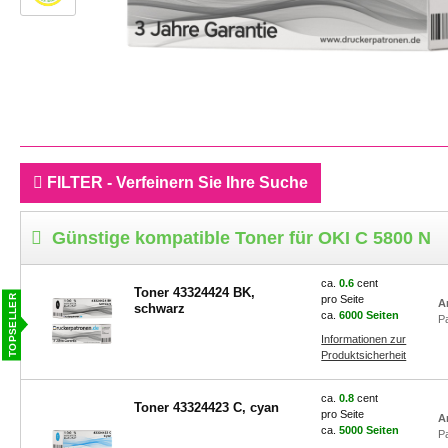
FILTER - Verfeinern Sie Ihre Suche
Günstige kompatible Toner für OKI C 5800 N
ca.
0.6
cent
Toner 43324424 BK,
pro Seite
A
schwarz
ca.
6000 Seiten
P
Informationen zur
Produktsicherheit
ca.
0.8
cent
Toner 43324423 C, cyan
pro Seite
A
ca.
5000 Seiten
P