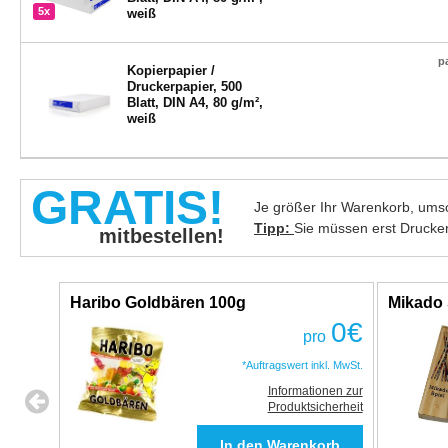
5x
weiß
p
Kopierpapier /
Druckerpapier, 500
Blatt, DIN A4, 80 g/m²,
weiß
GRATIS!
Je größer Ihr Warenkorb, umso
Tipp:
Sie müssen erst Drucke
mitbestellen!
Haribo Goldbären 100g
Mikado 
0
€
pro
*Auftragswert inkl. MwSt.
Informationen zur
Produktsicherheit