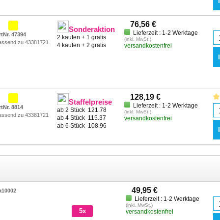
76,56 €
Sonderaktion
Lieferzeit : 1-2 Werktage
rtNr. 47394
2 kaufen + 1 gratis
(inkl. MwSt.)
assend zu 43381721
4 kaufen + 2 gratis
versandkostenfrei
128,19 €
Staffelpreise
Lieferzeit : 1-2 Werktage
rtNr. 8814
ab 2 Stück
121.78
(inkl. MwSt.)
assend zu 43381721
ab 4 Stück
115.37
versandkostenfrei
ab 6 Stück
108.96
49,95 €
a10002
Lieferzeit : 1-2 Werktage
(inkl. MwSt.)
5x
versandkostenfrei