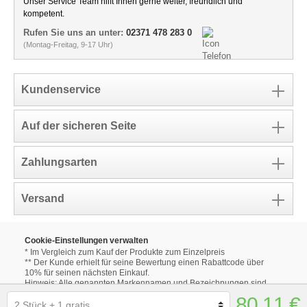
Unser Service Team hilft Ihnen gerne weiter, freundlich und
kompetent.
Rufen Sie uns an unter:
02371 478 283 0
(Montag-Freitag, 9-17 Uhr)
Kundenservice
Auf der sicheren Seite
Zahlungsarten
Versand
Cookie-Einstellungen verwalten
* Im Vergleich zum Kauf der Produkte zum Einzelpreis
** Der Kunde erhielt für seine Bewertung einen Rabattcode über
10% für seinen nächsten Einkauf.
Hinweis: Alle genannten Markennamen und Bezeichnungen sind
eingetragene Warenzeichen ihrer Eigentümer.
80,11 €
Die aufgeführten Markennamen und Bezeichnungen auf unseren