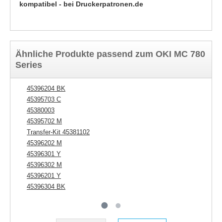
kompatibel - bei Druckerpatronen.de
Ähnliche Produkte passend zum OKI MC 780
Series
45396204 BK
45
45395703 C
45
45380003
45395702 M
Transfer-Kit 45381102
45396202 M
45396301 Y
45396302 M
45396201 Y
45396304 BK