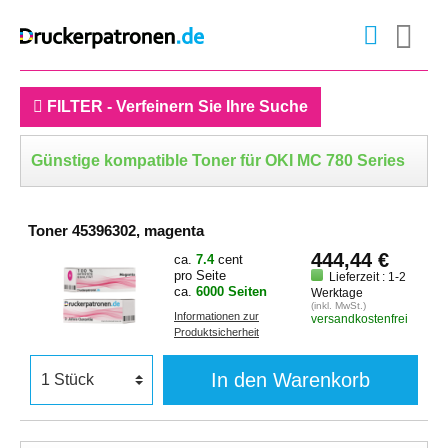
FILTER - Verfeinern Sie Ihre Suche
Günstige kompatible Toner für OKI MC 780 Series
Toner 45396302, magenta
444,44 €
ca.
7.4
cent
pro Seite
Lieferzeit : 1-2
ca.
6000 Seiten
Werktage
(inkl. MwSt.)
Informationen zur
versandkostenfrei
Produktsicherheit
In den Warenkorb