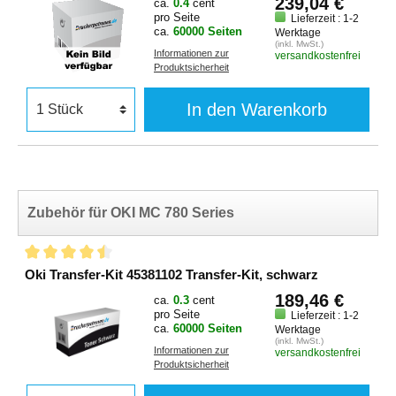
239,04 €
ca.
0.4
cent
pro Seite
Lieferzeit : 1-2
ca.
60000 Seiten
Werktage
(inkl. MwSt.)
Informationen zur
versandkostenfrei
Produktsicherheit
In den Warenkorb
Zubehör für OKI MC 780 Series
Oki Transfer-Kit 45381102 Transfer-Kit, schwarz
189,46 €
ca.
0.3
cent
pro Seite
Lieferzeit : 1-2
ca.
60000 Seiten
Werktage
(inkl. MwSt.)
Informationen zur
versandkostenfrei
Produktsicherheit