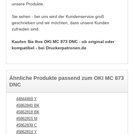
unsere Produkte.
Sie sehen - bei uns wird der Kundenservice groß
geschrieben und wir möchten, dass unsere Kunden
zufrieden sind.
Kaufen Sie Ihre OKI MC 873 DNC - ob original oder
kompatibel - bei Druckerpatronen.de
Ähnliche Produkte passend zum OKI MC 873
DNC
44844469 Y
44
45862840 BK
Tr
45862818 BK
Fu
45862815 M
45
45862839 C
45862814 Y