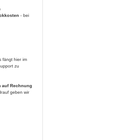
n
uckkosten
- bei
 fängt hier im
support zu
 auf Rechnung
rauf geben wir