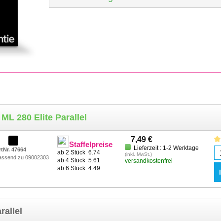
L 280 Elite Parallel
7,49 €
Staffelpreise
Lieferzeit : 1-2 Werktage
rtNr. 47664
ab 2 Stück
6.74
(inkl. MwSt.)
assend zu 09002303
ab 4 Stück
5.61
versandkostenfrei
ab 6 Stück
4.49
rallel