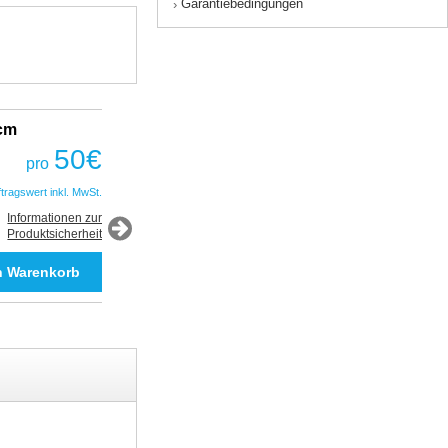
Garantiebedingungen
›
2cm
Fantastic Prime TWS Gaming Headset
COBRA
50
€
pro
50
€
pro
ftragswert inkl. MwSt.
*Auftragswert inkl. MwSt.
Informationen zur
Produktsicherheit
Informationen zur
Produktsicherheit