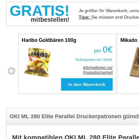
GRATIS!
Je größer Ihr Warenkorb, umso
Tipp:
Sie müssen erst Drucke
mitbestellen!
Haribo Goldbären 100g
Mikado 
0
€
pro
*Auftragswert inkl. MwSt.
Informationen zur
Produktsicherheit
OKI ML 280 Elite Parallel Druckerpatronen günst
Mit kompatiblen OKI ML 280 Elite Paral