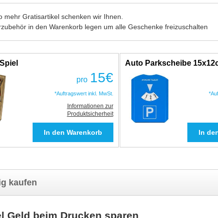
 mehr Gratisartikel schenken wir Ihnen.
rzubehör in den Warenkorb legen um alle Geschenke freizuschalten
Spiel
Auto Parkscheibe 15x1
15
€
pro
*Auftragswert inkl. MwSt.
*Au
Informationen zur
Produktsicherheit
ig kaufen
lel Geld beim Drucken sparen