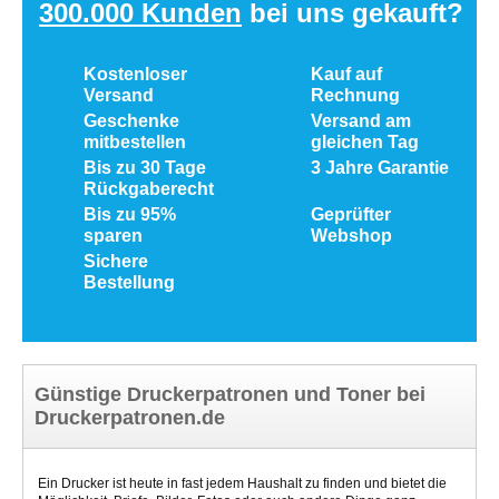
300.000 Kunden
bei uns gekauft?
Kostenloser
Kauf auf
Versand
Rechnung
Geschenke
Versand am
mitbestellen
gleichen Tag
Bis zu 30 Tage
3 Jahre Garantie
Rückgaberecht
Bis zu 95%
Geprüfter
sparen
Webshop
Sichere
Bestellung
Günstige Druckerpatronen und Toner bei
Druckerpatronen.de
Ein Drucker ist heute in fast jedem Haushalt zu finden und bietet die