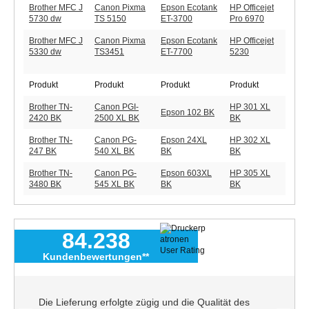
Brother MFC J
Canon Pixma
Epson Ecotank
HP Officejet
5730 dw
TS 5150
ET-3700
Pro 6970
Brother MFC J
Canon Pixma
Epson Ecotank
HP Officejet
5330 dw
TS3451
ET-7700
5230
Produkt
Produkt
Produkt
Produkt
Brother TN-
Canon PGI-
HP 301 XL
Epson 102 BK
2420 BK
2500 XL BK
BK
Brother TN-
Canon PG-
Epson 24XL
HP 302 XL
247 BK
540 XL BK
BK
BK
Brother TN-
Canon PG-
Epson 603XL
HP 305 XL
3480 BK
545 XL BK
BK
BK
84.238
Kundenbewertungen**
Die Lieferung erfolgte zügig und die Qualität des