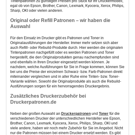
Tintenpatronen
zu günstigen Preisen pro Stück
für Ihr Druckermodell,
egal ob von Epson, Brother, Canon, Lexmark, Kyocera, Xerox, Philips,
Sharp, OKI oder vielen anderen.
Original oder Refill Patronen – wir haben die
Auswahl
Für den Einsatz im Drucker gibt es Patronen und Toner in
Originalausführungen der Hersteller. Immer mehr setzen sich aber
auch Refill- oder Rebuild-Produkte durch. Hier werden die originalen
Tintenpatronen nachgefüllt oder es werden Patronen und Toner
hergestellt, die den Originalprodukten genau nachempfunden sind
und ebenfalls in Ihren Drucker eingesetzt werden können. Je
nachdem, welche Ausführungen für Sie in Frage kommen, können Sie
bei uns die Preise der einzelnen Schwarz- bzw. Farb-Patronen direkt
miteinander vergleichen und in aller Ruhe eine Tinten- bzw. Toner-
Variante wählen. Sowohl die Originalprodukte als auch die Rebuild-
Ausführungen sorgen für ein hervorragendes Druckergebnis.
Zusätzliches Druckerzubehör bei
Druckerpatronen.de
Neben der großen Auswahl an
Druckerpatronen
und
Toner
für die
verschiedenen Drucker der unterschiedlichen Hersteller wie Epson,
Brother, Canon, Lexmark, Kyocera, Xerox, Philips, Sharp, OKI und
viele andere, haben wir noch mehr Zubehör für Sie im Angebot. Nicht
nur die Patronen müssen bei einem Drucker ersetzt werden. Es gibt