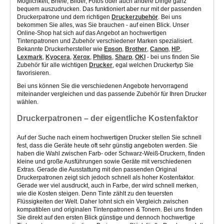
Möglichkeit, Briefe, Bilder, Fotos oder auch andere Dinge ganz
bequem auszudrucken. Das funktioniert aber nur mit der passenden
Druckerpatrone und dem richtigen
Druckerzubehör
. Bei uns
bekommen Sie alles, was Sie brauchen - auf einen Blick. Unser
Online-Shop hat sich auf das Angebot an hochwertigen
Tintenpatronen und Zubehör verschiedener Marken spezialisiert.
Bekannte Druckerhersteller wie
Epson
,
Brother
,
Canon
,
HP
,
Lexmark
,
Kyocera
,
Xerox
,
Philips
,
Sharp
,
OKI
- bei uns finden Sie
Zubehör für alle wichtigen
Drucker
, egal welchen Druckertyp Sie
favorisieren.
Bei uns können Sie die verschiedenen Angebote hervorragend
miteinander vergleichen und das passende Zubehör für Ihren Drucker
wählen.
Druckerpatronen – der eigentliche Kostenfaktor
Auf der Suche nach einem hochwertigen Drucker stellen Sie schnell
fest, dass die Geräte heute oft sehr günstig angeboten werden. Sie
haben die Wahl zwischen Farb- oder Schwarz-Weiß-Druckern, finden
kleine und große Ausführungen sowie Geräte mit verschiedenen
Extras. Gerade die Ausstattung mit den passenden Original
Druckerpatronen zeigt sich jedoch schnell als hoher Kostenfaktor.
Gerade wer viel ausdruckt, auch in Farbe, der wird schnell merken,
wie die Kosten steigen. Denn Tinte zählt zu den teuersten
Flüssigkeiten der Welt. Daher lohnt sich ein Vergleich zwischen
kompatiblen und originalen Tintenpatronen & Tonern. Bei uns finden
Sie direkt auf den ersten Blick günstige und dennoch hochwertige