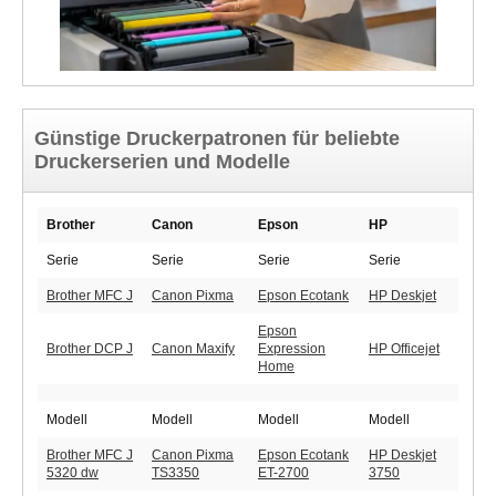
Günstige Druckerpatronen für beliebte
Druckerserien und Modelle
Brother
Canon
Epson
HP
Serie
Serie
Serie
Serie
Brother MFC J
Canon Pixma
Epson Ecotank
HP Deskjet
Epson
Brother DCP J
Canon Maxify
Expression
HP Officejet
Home
Modell
Modell
Modell
Modell
Brother MFC J
Canon Pixma
Epson Ecotank
HP Deskjet
5320 dw
TS3350
ET-2700
3750