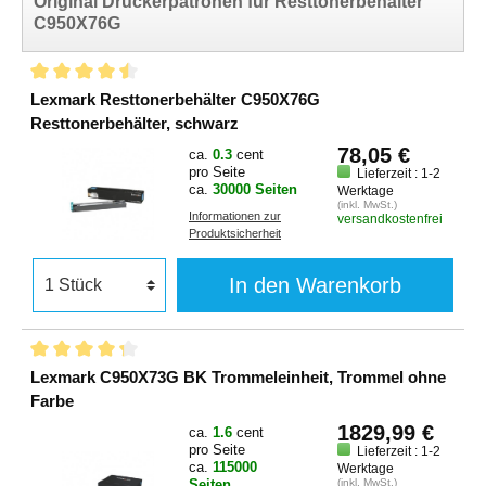
Original Druckerpatronen für Resttonerbehälter
C950X76G
Lexmark Resttonerbehälter C950X76G
Resttonerbehälter, schwarz
78,05 €
ca.
0.3
cent
pro Seite
Lieferzeit : 1-2
ca.
30000 Seiten
Werktage
(inkl. MwSt.)
Informationen zur
versandkostenfrei
Produktsicherheit
In den Warenkorb
Lexmark C950X73G BK Trommeleinheit, Trommel ohne
Farbe
1829,99 €
ca.
1.6
cent
pro Seite
Lieferzeit : 1-2
ca.
115000
Werktage
Seiten
(inkl. MwSt.)