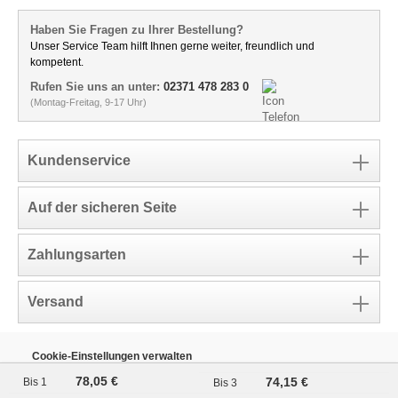
Haben Sie Fragen zu Ihrer Bestellung?
Unser Service Team hilft Ihnen gerne weiter, freundlich und
kompetent.
Rufen Sie uns an unter:
02371 478 283 0
(Montag-Freitag, 9-17 Uhr)
Kundenservice
Auf der sicheren Seite
Zahlungsarten
Versand
Cookie-Einstellungen verwalten
* Im Vergleich zum Kauf der Produkte zum Einzelpreis
78,05 €
74,15 €
Bis
1
Bis
3
** Der Kunde erhielt für seine Bewertung einen Rabattcode über