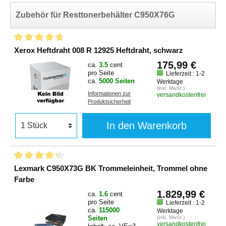
Zubehör für Resttonerbehälter C950X76G
Xerox Heftdraht 008 R 12925 Heftdraht, schwarz
175,99 €
ca.
3.5
cent
pro Seite
Lieferzeit : 1-2
ca.
5000 Seiten
Werktage
(inkl. MwSt.)
Informationen zur
versandkostenfrei
Produktsicherheit
In den Warenkorb
Lexmark C950X73G BK Trommeleinheit, Trommel ohne
Farbe
1.829,99 €
ca.
1.6
cent
pro Seite
Lieferzeit : 1-2
ca.
115000
Werktage
Seiten
(inkl. MwSt.)
versandkostenfrei