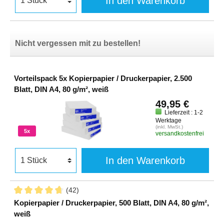
In den Warenkorb
Kyocera Taskalfa 3550 CIG
Utax CDC 1945
Kyocera Taskalfa 3551 CI
Utax CDC 1950
Nicht vergessen mit zu bestellen!
Vorteilspack 5x Kopierpapier / Druckerpapier, 2.500
Blatt, DIN A4, 80 g/m², weiß
49,95 €
Lieferzeit : 1-2
Werktage
(inkl. MwSt.)
5x
versandkostenfrei
In den Warenkorb
(42)
Kopierpapier / Druckerpapier, 500 Blatt, DIN A4, 80 g/m²,
weiß