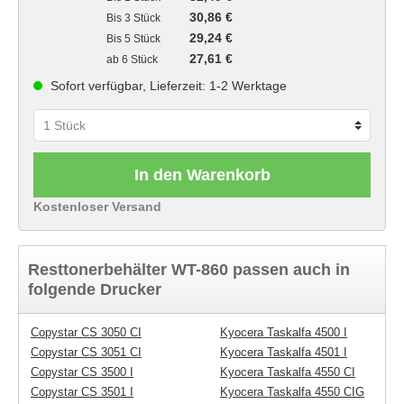
30,86 €
Bis
3 Stück
29,24 €
Bis
5 Stück
27,61 €
ab
6 Stück
Sofort verfügbar, Lieferzeit: 1-2 Werktage
In den Warenkorb
Kostenloser Versand
Resttonerbehälter WT-860 passen auch in
folgende Drucker
Copystar CS 3050 CI
Kyocera Taskalfa 4500 I
Copystar CS 3051 CI
Kyocera Taskalfa 4501 I
Copystar CS 3500 I
Kyocera Taskalfa 4550 CI
Copystar CS 3501 I
Kyocera Taskalfa 4550 CIG