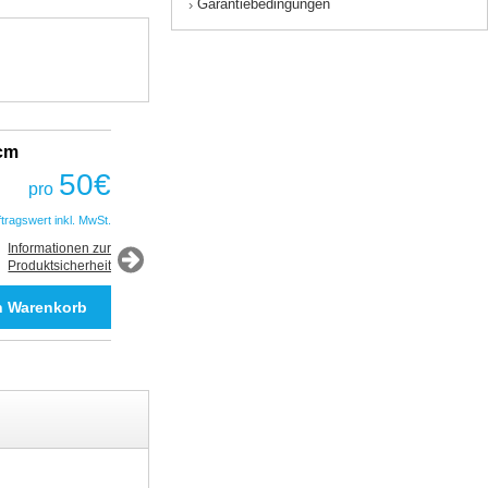
Garantiebedingungen
›
2cm
Fantastic Prime TWS Gaming Headset
COBRA
50
€
pro
50
€
pro
ftragswert inkl. MwSt.
*Auftragswert inkl. MwSt.
Informationen zur
Produktsicherheit
Informationen zur
Produktsicherheit