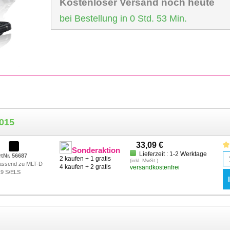
Kostenloser Versand noch heute
bei Bestellung in 0 Std. 53 Min.
015
33,09 €
Sonderaktion
Lieferzeit : 1-2 Werktage
rtNr. 56687
2 kaufen + 1 gratis
(inkl. MwSt.)
assend zu MLT-D
4 kaufen + 2 gratis
versandkostenfrei
19 S/ELS