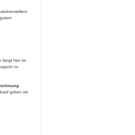
tivherstellern
 gutem
 fängt hier im
support zu
Rechnung
rauf geben wir