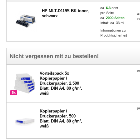
ca.
6.3
cent
HP MLT-D119S BK toner,
pro Seite
A
schwarz
ca.
2000 Seiten
P
Inhalt: ca. 33 ml
Informationen zur
Produktsicherheit
Nicht vergessen mit zu bestellen!
p
Vorteilspack 5x
Kopierpapier /
Druckerpapier, 2.500
Blatt, DIN A4, 80 g/m²,
5x
weiß
p
Kopierpapier /
Druckerpapier, 500
Blatt, DIN A4, 80 g/m²,
weiß