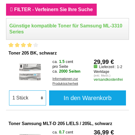
FILTER - Verfeinern Sie Ihre Suche
Günstige kompatible Toner für Samsung ML-3310
Series
Toner 205 BK, schwarz
29,99 €
ca.
1.5
cent
pro Seite
Lieferzeit : 1-2
ca.
2000 Seiten
Werktage
(inkl. MwSt.)
Informationen zur
versandkostenfrei
Produktsicherheit
In den Warenkorb
Toner Samsung MLT-D 205 L/ELS / 205L, schwarz
36,99 €
ca.
0.7
cent