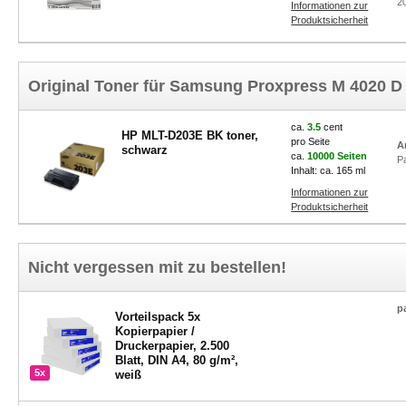
2
Informationen zur
Produktsicherheit
Original Toner für Samsung Proxpress M 4020 D
ca.
3.5
cent
HP MLT-D203E BK toner,
pro Seite
A
schwarz
ca.
10000 Seiten
P
Inhalt: ca. 165 ml
Informationen zur
Produktsicherheit
Nicht vergessen mit zu bestellen!
p
Vorteilspack 5x
Kopierpapier /
Druckerpapier, 2.500
Blatt, DIN A4, 80 g/m²,
5x
weiß