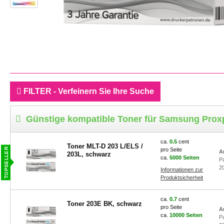
FILTER - Verfeinern Sie Ihre Suche
Günstige kompatible Toner für Samsung Prox
ca.
0.5
cent
Toner MLT-D 203 L/ELS /
pro Seite
A
203L, schwarz
ca.
5000 Seiten
P
2
Informationen zur
Produktsicherheit
ca.
0.7
cent
Toner 203E BK, schwarz
pro Seite
A
ca.
10000 Seiten
P