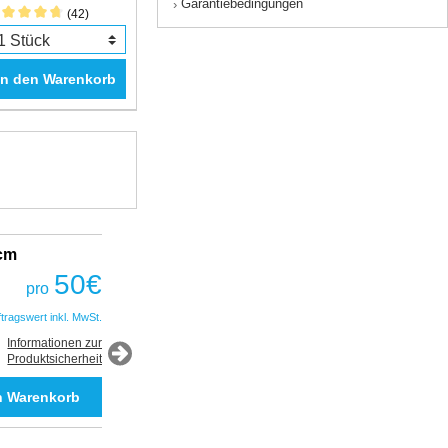
Garantiebedingungen
›
(42)
In den Warenkorb
2cm
Fantastic Prime TWS Gaming Headset
COBRA
50
€
pro
50
€
pro
ftragswert inkl. MwSt.
*Auftragswert inkl. MwSt.
Informationen zur
Produktsicherheit
Informationen zur
Produktsicherheit