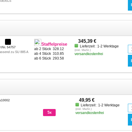
03E/ELS
345,39 €
Staffelpreise
Lieferzeit : 1-2 Werktage
rtNr. 54757
ab 2 Stück
328.12
(inkl. MwSt.)
assend zu SU 885 A
ab 4 Stück
310.85
versandkostenfrei
ab 6 Stück
293.58
49,95 €
a10002
Lieferzeit : 1-2 Werktage
(inkl. MwSt.)
5x
versandkostenfrei