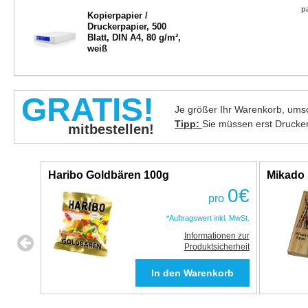
p
Kopierpapier /
Druckerpapier, 500
Blatt, DIN A4, 80 g/m²,
weiß
GRATIS!
Je größer Ihr Warenkorb, umso
Tipp:
Sie müssen erst Drucke
mitbestellen!
Haribo Goldbären 100g
Mikado 
0
€
pro
*Auftragswert inkl. MwSt.
Informationen zur
Produktsicherheit