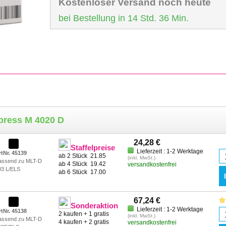
Kostenloser Versand noch heute
bei Bestellung in 14 Std. 36 Min.
press M 4020 D
24,28 €
Staffelpreise
Lieferzeit : 1-2 Werktage
rtNr. 45139
ab 2 Stück
21.85
(inkl. MwSt.)
assend zu MLT-D
ab 4 Stück
19.42
versandkostenfrei
03 L/ELS
ab 6 Stück
17.00
67,24 €
Sonderaktion
Lieferzeit : 1-2 Werktage
rtNr. 45138
2 kaufen + 1 gratis
(inkl. MwSt.)
assend zu MLT-D
4 kaufen + 2 gratis
versandkostenfrei