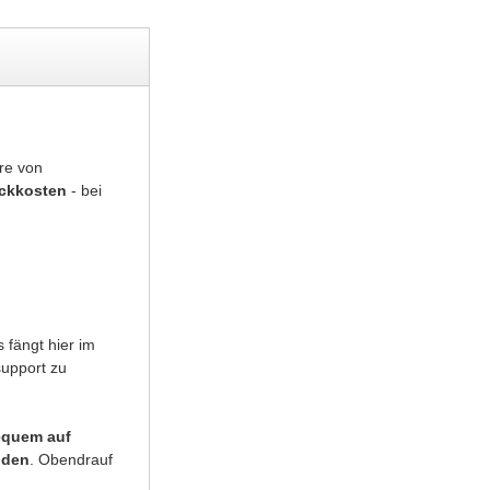
re von
uckkosten
- bei
 fängt hier im
support zu
equem auf
nden
. Obendrauf