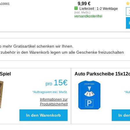
9,99 €
a10001
Lieferzeit : 1-2 Werktage
(inkl. MwSt.)
versandkostenfrei
 mehr Gratisartikel schenken wir Ihnen.
rzubehör in den Warenkorb legen um alle Geschenke freizuschalten
Spiel
Auto Parkscheibe 15x1
15
€
pro
*Auftragswert inkl. MwSt.
*Au
Informationen zur
Produktsicherheit