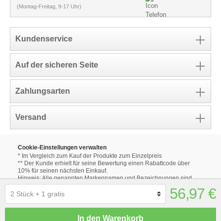
(Montag-Freitag, 9-17 Uhr)
Kundenservice
Auf der sicheren Seite
Zahlungsarten
Versand
Cookie-Einstellungen verwalten
* Im Vergleich zum Kauf der Produkte zum Einzelpreis
** Der Kunde erhielt für seine Bewertung einen Rabattcode über
10% für seinen nächsten Einkauf.
Hinweis: Alle genannten Markennamen und Bezeichnungen sind
eingetragene Warenzeichen ihrer Eigentümer.
56,97 €
Die aufgeführten Markennamen und Bezeichnungen auf unseren
Internetseiten dienen ausschließlich zur Beschreibung unserer
Produkte.
Alle Produktbilder dienen lediglich der Illustration der
In den Warenkorb