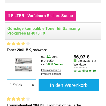
FILTER - Verfeinern Sie Ihre Suche
Günstige kompatible Toner für Samsung
Proxpress M 4075 FX
Toner 204L BK, schwarz
56,97 €
ca.
1.1
cent
pro Seite
Lieferzeit : 1-2
ca.
5000 Seiten
Werktage
(inkl. MwSt.)
Informationen zur
versandkostenfrei
Produktsicherheit
In den Warenkorb
Trommeleinheit 204 BK, Trommel ohne Farbe