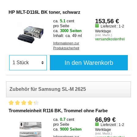
HP MLT-D116L BK toner, schwarz
153,56 €
ca.
5.1
cent
pro Seite
Lieferzeit : 1-2
ca.
3000 Seiten
Werktage
Inhalt: ca. 49 ml
(inkl. MwSt.)
versandkostenfrei
Informationen zur
Produktsicherheit
In den Warenkorb
Zubehör für Samsung SL-M 2625
Trommeleinheit R116 BK, Trommel ohne Farbe
66,99 €
ca.
0.7
cent
pro Seite
Lieferzeit : 1-2
ca.
9000 Seiten
Werktage
(inkl. MwSt.)
Informationen zur