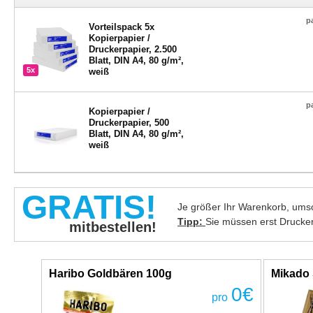
p
Vorteilspack 5x
Kopierpapier /
Druckerpapier, 2.500
Blatt, DIN A4, 80 g/m²,
5x
weiß
p
Kopierpapier /
Druckerpapier, 500
Blatt, DIN A4, 80 g/m²,
weiß
GRATIS!
Je größer Ihr Warenkorb, umso
Tipp:
Sie müssen erst Drucke
mitbestellen!
Haribo Goldbären 100g
Mikado 
0
€
pro