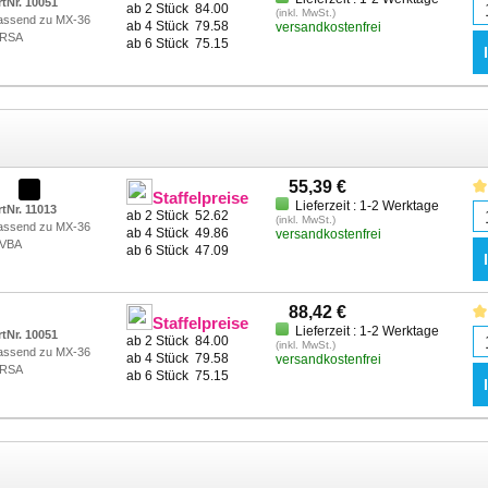
rtNr. 10051
ab 2 Stück
84.00
(inkl. MwSt.)
assend zu MX-36
ab 4 Stück
79.58
versandkostenfrei
RSA
ab 6 Stück
75.15
55,39 €
Staffelpreise
Lieferzeit : 1-2 Werktage
rtNr. 11013
ab 2 Stück
52.62
(inkl. MwSt.)
assend zu MX-36
ab 4 Stück
49.86
versandkostenfrei
VBA
ab 6 Stück
47.09
88,42 €
Staffelpreise
Lieferzeit : 1-2 Werktage
rtNr. 10051
ab 2 Stück
84.00
(inkl. MwSt.)
assend zu MX-36
ab 4 Stück
79.58
versandkostenfrei
RSA
ab 6 Stück
75.15