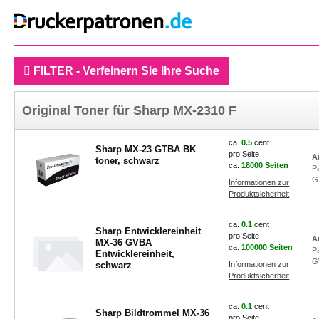
FILTER - Verfeinern Sie Ihre Suche
Original Toner für Sharp MX-2310 F
ca.
0.5
cent
Sharp MX-23 GTBA BK
pro Seite
Ar
toner, schwarz
ca.
18000 Seiten
P
G
Informationen zur
Produktsicherheit
ca.
0.1
cent
Sharp Entwicklereinheit
pro Seite
A
MX-36 GVBA
ca.
100000 Seiten
P
Entwicklereinheit,
G
schwarz
Informationen zur
Produktsicherheit
ca.
0.1
cent
Sharp Bildtrommel MX-36
pro Seite