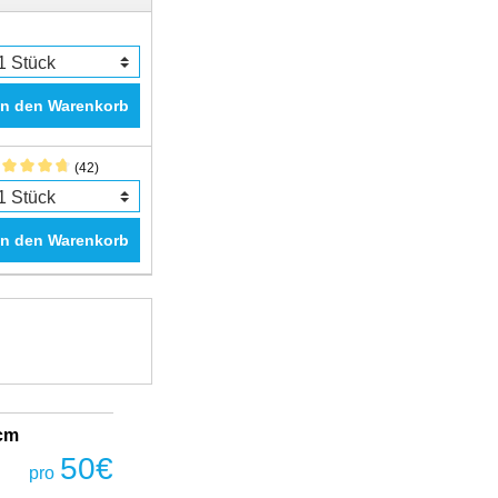
In den Warenkorb
(42)
In den Warenkorb
2cm
Fantastic Prime TWS Gaming Headset
COBRA
50
€
pro
50
€
pro