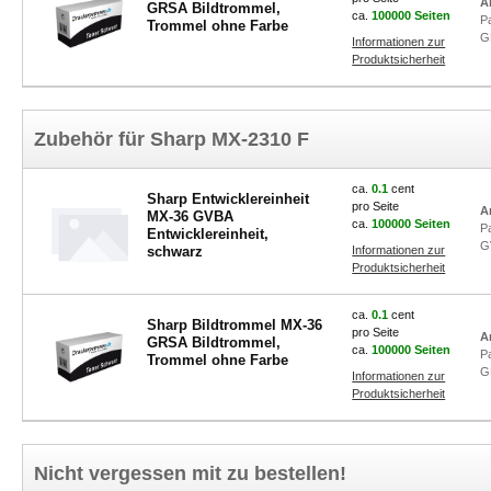
A
GRSA Bildtrommel,
ca.
100000 Seiten
P
Trommel ohne Farbe
G
Informationen zur
Produktsicherheit
Zubehör für Sharp MX-2310 F
ca.
0.1
cent
Sharp Entwicklereinheit
pro Seite
A
MX-36 GVBA
ca.
100000 Seiten
P
Entwicklereinheit,
G
schwarz
Informationen zur
Produktsicherheit
ca.
0.1
cent
Sharp Bildtrommel MX-36
pro Seite
A
GRSA Bildtrommel,
ca.
100000 Seiten
P
Trommel ohne Farbe
G
Informationen zur
Produktsicherheit
Nicht vergessen mit zu bestellen!