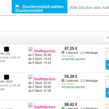
Druckermodell wählen
87,25 €
Staffelpreise
Lieferzeit : 1-2 Werktage
tNr. 216
ab 2 Stück
82.89
(inkl. MwSt.)
assend zu MX-23
ab 4 Stück
78.53
versandkostenfrei
TBA
ab 6 Stück
74.16
55,39 €
Staffelpreise
Lieferzeit : 1-2 Werktage
rtNr. 11013
ab 2 Stück
52.62
(inkl. MwSt.)
assend zu MX-36
ab 4 Stück
49.86
versandkostenfrei
VBA
ab 6 Stück
47.09
88,42 €
Staffelpreise
Lieferzeit : 1-2 Werktage