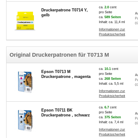
ca.
2.0
cent
Druckerpatrone T0714 Y,
pro Seite
A
gelb
ca.
589 Seiten
P
Inhalt: ca. 11,4 ml
0
Informationen zur
Produktsicherheit
Original Druckerpatronen für T0713 M
ca.
10.1
cent
Epson T0713 M
pro Seite
A
Druckerpatrone , magenta
ca.
268 Seiten
P
Inhalt: ca. 5,5 ml
0
Informationen zur
Produktsicherheit
ca.
6.7
cent
Epson T0711 BK
pro Seite
A
Druckerpatrone , schwarz
ca.
375 Seiten
P
Inhalt: ca. 7,4 ml
0
Informationen zur
Produktsicherheit