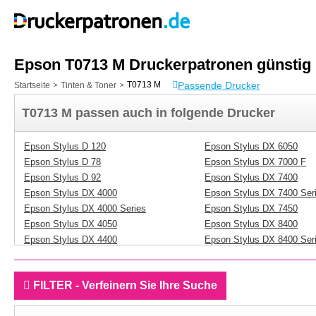
Epson T0713 M Druckerpatronen günstig
Passende Drucker
T0713 M
Startseite
Tinten & Toner
>
>
T0713 M passen auch in folgende Drucker
Epson Stylus D 120
Epson Stylus DX 6050
Epson Stylus D 78
Epson Stylus DX 7000 F
Epson Stylus D 92
Epson Stylus DX 7400
Epson Stylus DX 4000
Epson Stylus DX 7400 Ser
Epson Stylus DX 4000 Series
Epson Stylus DX 7450
Epson Stylus DX 4050
Epson Stylus DX 8400
Epson Stylus DX 4400
Epson Stylus DX 8400 Ser
Epson Stylus DX 4400 Series
Epson Stylus DX 8450
Epson Stylus DX 4450
Epson Stylus DX 9200
FILTER - Verfeinern Sie Ihre Suche
Epson Stylus DX 5000
Epson Stylus DX 9400 F
Epson Stylus DX 5000 Series
Epson Stylus Office B 40 