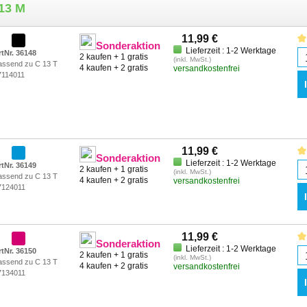
0 F
Epson Stylus SX 210
Epson Stylus 
713 M
10 FN
Epson Stylus SX 210 Series
Epson Stylus 
10 W
Epson Stylus SX 215
11,99 €
Sonderaktion
00 FW
Epson Stylus SX 218
Lieferzeit : 1-2 Werktage
rtNr. 36148
2 kaufen + 1 gratis
(inkl. MwSt.)
assend zu C 13 T
4 kaufen + 2 gratis
versandkostenfrei
7114011
11,99 €
Sonderaktion
Lieferzeit : 1-2 Werktage
rtNr. 36149
2 kaufen + 1 gratis
(inkl. MwSt.)
assend zu C 13 T
4 kaufen + 2 gratis
versandkostenfrei
7124011
11,99 €
Sonderaktion
Lieferzeit : 1-2 Werktage
rtNr. 36150
2 kaufen + 1 gratis
(inkl. MwSt.)
assend zu C 13 T
4 kaufen + 2 gratis
versandkostenfrei
7134011