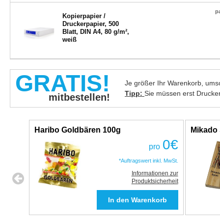
p
Kopierpapier /
Druckerpapier, 500
Blatt, DIN A4, 80 g/m²,
weiß
GRATIS!
Je größer Ihr Warenkorb, umso
Tipp:
Sie müssen erst Drucke
mitbestellen!
Haribo Goldbären 100g
Mikado 
0
€
pro
*Auftragswert inkl. MwSt.
Informationen zur
Produktsicherheit