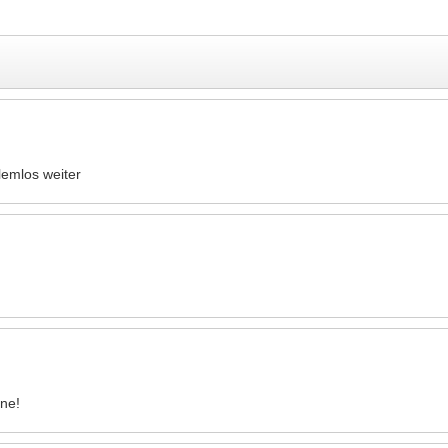
lemlos weiter
rne!