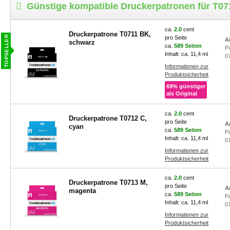
Epson Stylus DX 5050
Epson Stylus Office BX 30
Günstige kompatible Druckerpatronen für T0
Epson Stylus DX 5500
Epson Stylus Office BX 3
Epson Stylus DX 6000
Epson Stylus Office BX 5
ca.
2.0
cent
Druckerpatrone T0711 BK,
Epson Stylus DX 6000 Series
Epson Stylus Office BX 6
pro Seite
A
schwarz
ca.
589 Seiten
P
Inhalt: ca. 11,4 ml
0
Informationen zur
Produktsicherheit
69% günstiger
als Original
ca.
2.0
cent
Druckerpatrone T0712 C,
pro Seite
A
cyan
ca.
589 Seiten
P
Inhalt: ca. 11,4 ml
0
Informationen zur
Produktsicherheit
ca.
2.0
cent
Druckerpatrone T0713 M,
pro Seite
A
magenta
ca.
589 Seiten
P
Inhalt: ca. 11,4 ml
0
Informationen zur
Produktsicherheit