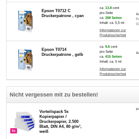
ca.
13.8
cent
Epson T0712 C
pro Seite
A
Druckerpatrone , cyan
ca.
268 Seiten
P
Inhalt: ca. 5,5 ml
0
Informationen zur
Produktsicherheit
ca.
9.6
cent
Epson T0714
pro Seite
A
Druckerpatrone , gelb
ca.
415 Seiten
Inhalt: ca. 5 ml
Informationen zur
Produktsicherheit
Nicht vergessen mit zu bestellen!
p
Vorteilspack 5x
Kopierpapier /
Druckerpapier, 2.500
Blatt, DIN A4, 80 g/m²,
5x
weiß