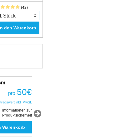
(42)
In den Warenkorb
2cm
Fantastic Prime TWS Gaming Headset
COBRA
50
€
pro
50
€
pro
ftragswert inkl. MwSt.
*Auftragswert inkl. MwSt.
Informationen zur
Produktsicherheit
Informationen zur
Produktsicherheit