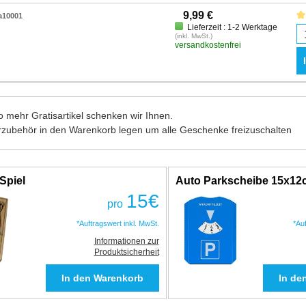
9,99 €
a10001
Lieferzeit : 1-2 Werktage
(inkl. MwSt.)
versandkostenfrei
 mehr Gratisartikel schenken wir Ihnen.
rzubehör in den Warenkorb legen um alle Geschenke freizuschalten
Spiel
Auto Parkscheibe 15x1
15
€
pro
*Auftragswert inkl. MwSt.
*Au
Informationen zur
Produktsicherheit