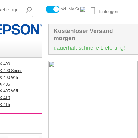
inkl. MwSt.
Einloggen
Kostenloser Versand
morgen
dauerhaft schnelle Lieferung!
X 400
X 400 Series
X 400 Wifi
X 405
X 405 Wifi
X 410
X 415
X 417
X 510 Series
SX 510 W
SX 515 W