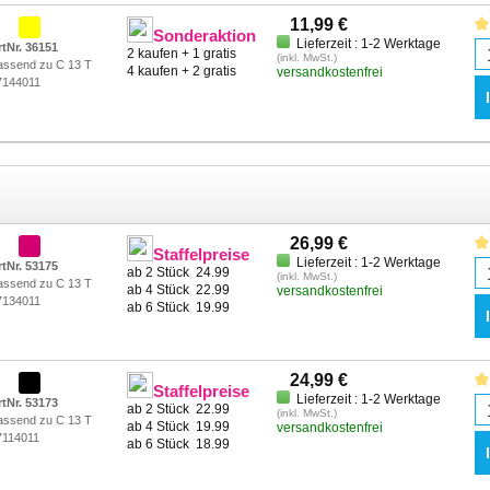
11,99 €
Sonderaktion
Lieferzeit : 1-2 Werktage
rtNr. 36151
2 kaufen + 1 gratis
(inkl. MwSt.)
assend zu C 13 T
4 kaufen + 2 gratis
versandkostenfrei
7144011
26,99 €
Staffelpreise
Lieferzeit : 1-2 Werktage
rtNr. 53175
ab 2 Stück
24.99
(inkl. MwSt.)
assend zu C 13 T
ab 4 Stück
22.99
versandkostenfrei
7134011
ab 6 Stück
19.99
24,99 €
Staffelpreise
Lieferzeit : 1-2 Werktage
rtNr. 53173
ab 2 Stück
22.99
(inkl. MwSt.)
assend zu C 13 T
ab 4 Stück
19.99
versandkostenfrei
7114011
ab 6 Stück
18.99