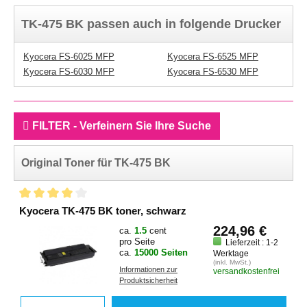
TK-475 BK passen auch in folgende Drucker
Kyocera FS-6025 MFP
Kyocera FS-6525 MFP
Kyocera FS-6030 MFP
Kyocera FS-6530 MFP
FILTER - Verfeinern Sie Ihre Suche
Original Toner für TK-475 BK
Kyocera TK-475 BK toner, schwarz
224,96 €
ca.
1.5
cent
pro Seite
Lieferzeit : 1-2
ca.
15000 Seiten
Werktage
(inkl. MwSt.)
Informationen zur
versandkostenfrei
Produktsicherheit