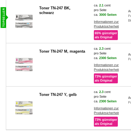
ca.
2.1
cent
Toner TN-247 BK,
pro Seite
A
schwarz
ca.
3000 Seiten
P
B
Informationen zur
Produktsicherheit
65% günstiger
als Original
ca.
2.3
cent
Toner TN-247 M, magenta
pro Seite
A
ca.
2300 Seiten
P
Informationen zur
Produktsicherheit
73% günstiger
als Original
ca.
2.3
cent
Toner TN-247 Y, gelb
pro Seite
A
ca.
2300 Seiten
P
Informationen zur
Produktsicherheit
73% günstiger
als Original