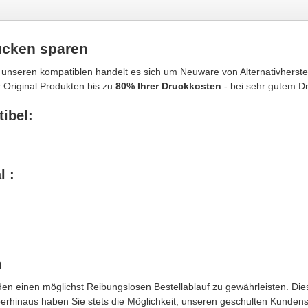
ucken sparen
 unseren kompatiblen handelt es sich um Neuware von Alternativherste
 Original Produkten bis zu
80% Ihrer Druckkosten
- bei sehr gutem D
ibel:
l :
n
n einen möglichst Reibungslosen Bestellablauf zu gewährleisten. Dies
berhinaus haben Sie stets die Möglichkeit, unseren geschulten Kunden