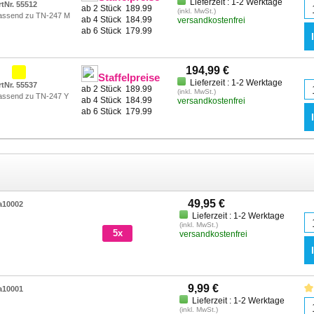
Lieferzeit : 1-2 Werktage
rtNr. 55512
ab 2 Stück
189.99
(inkl. MwSt.)
assend zu TN-247 M
ab 4 Stück
184.99
versandkostenfrei
ab 6 Stück
179.99
194,99 €
Staffelpreise
Lieferzeit : 1-2 Werktage
rtNr. 55537
ab 2 Stück
189.99
(inkl. MwSt.)
assend zu TN-247 Y
ab 4 Stück
184.99
versandkostenfrei
ab 6 Stück
179.99
49,95 €
a10002
Lieferzeit : 1-2 Werktage
(inkl. MwSt.)
5x
versandkostenfrei
9,99 €
a10001
Lieferzeit : 1-2 Werktage
(inkl. MwSt.)