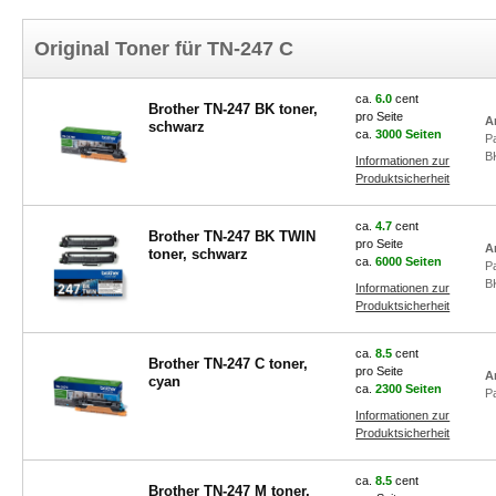
Original Toner für TN-247 C
ca.
6.0
cent
Brother TN-247 BK toner,
pro Seite
A
schwarz
ca.
3000 Seiten
P
B
Informationen zur
Produktsicherheit
ca.
4.7
cent
Brother TN-247 BK TWIN
pro Seite
A
toner, schwarz
ca.
6000 Seiten
P
B
Informationen zur
Produktsicherheit
ca.
8.5
cent
Brother TN-247 C toner,
pro Seite
A
cyan
ca.
2300 Seiten
P
Informationen zur
Produktsicherheit
ca.
8.5
cent
Brother TN-247 M toner,