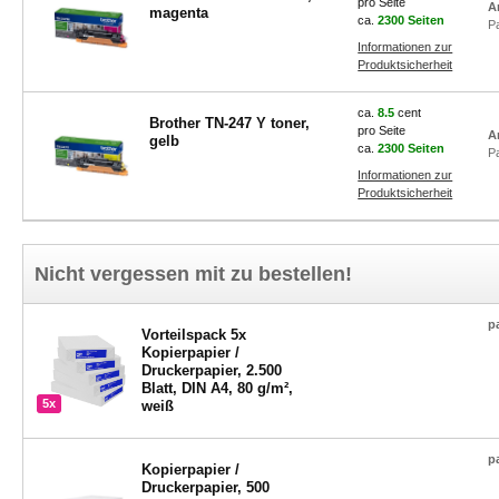
pro Seite
A
magenta
ca.
2300 Seiten
P
Informationen zur
Produktsicherheit
ca.
8.5
cent
Brother TN-247 Y toner,
pro Seite
A
gelb
ca.
2300 Seiten
P
Informationen zur
Produktsicherheit
Nicht vergessen mit zu bestellen!
p
Vorteilspack 5x
Kopierpapier /
Druckerpapier, 2.500
Blatt, DIN A4, 80 g/m²,
5x
weiß
p
Kopierpapier /
Druckerpapier, 500