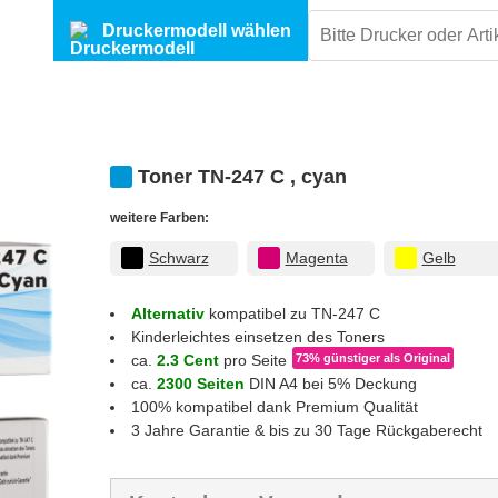
Druckermodell wählen
Toner TN-247 C , cyan
weitere Farben:
Schwarz
Magenta
Gelb
Alternativ
kompatibel zu TN-247 C
Kinderleichtes einsetzen des Toners
ca.
2.3 Cent
pro Seite
73% günstiger
als Original
ca.
2300 Seiten
DIN A4 bei 5% Deckung
100% kompatibel dank Premium Qualität
3 Jahre Garantie & bis zu 30 Tage Rückgaberecht