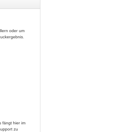
llern oder um
ruckergebnis.
 fängt hier im
support zu