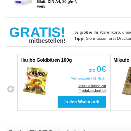
Blatt, DIN A4, 80 g/m²,
weiß
GRATIS!
Je größer Ihr Warenkorb, umso
Tipp:
Sie müssen erst Drucke
mitbestellen!
Haribo Goldbären 100g
Mikado 
0
€
pro
*Auftragswert inkl. MwSt.
Informationen zur
Produktsicherheit