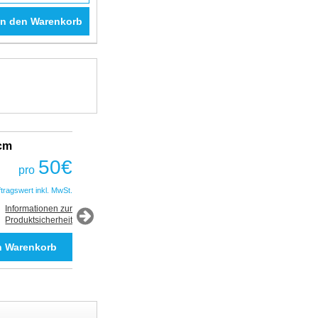
In den Warenkorb
2cm
Fantastic Prime TWS Gaming Headset
COBRA
50
€
pro
50
€
pro
ftragswert inkl. MwSt.
*Auftragswert inkl. MwSt.
Informationen zur
Produktsicherheit
Informationen zur
Produktsicherheit