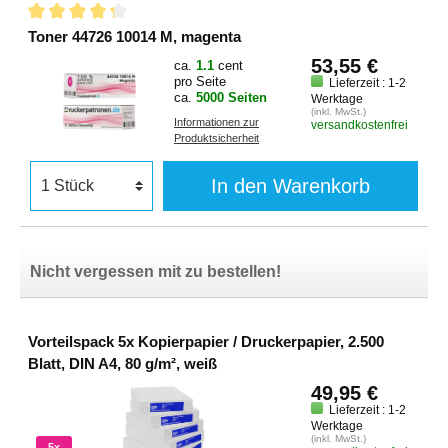
Toner 44726 10014 M, magenta
53,55 €
ca.
1.1
cent
pro Seite
Lieferzeit : 1-2
ca.
5000 Seiten
Werktage
(inkl. MwSt.)
Informationen zur
versandkostenfrei
Produktsicherheit
In den Warenkorb
Nicht vergessen mit zu bestellen!
Vorteilspack 5x Kopierpapier / Druckerpapier, 2.500
Blatt, DIN A4, 80 g/m², weiß
49,95 €
Lieferzeit : 1-2
Werktage
(inkl. MwSt.)
5x