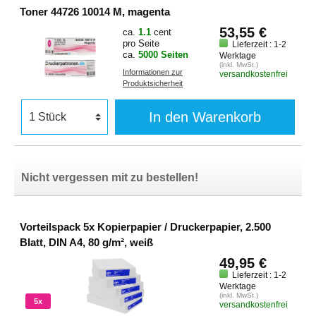
Toner 44726 10014 M, magenta
53,55 €
ca.
1.1
cent
pro Seite
Lieferzeit : 1-2
ca.
5000 Seiten
Werktage
(inkl. MwSt.)
Informationen zur
versandkostenfrei
Produktsicherheit
In den Warenkorb
Nicht vergessen mit zu bestellen!
Vorteilspack 5x Kopierpapier / Druckerpapier, 2.500
Blatt, DIN A4, 80 g/m², weiß
49,95 €
Lieferzeit : 1-2
Werktage
(inkl. MwSt.)
5x
versandkostenfrei