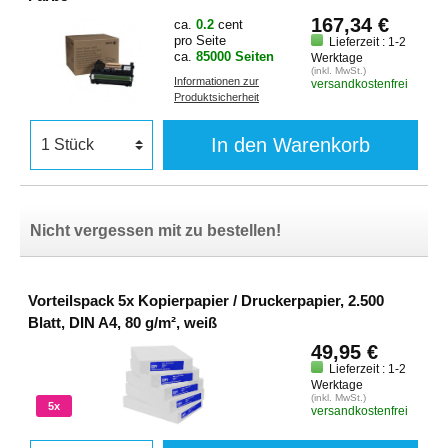
167,34 €
ca.
0.2
cent
pro Seite
Lieferzeit : 1-2
ca.
85000 Seiten
Werktage
(inkl. MwSt.)
Informationen zur
versandkostenfrei
Produktsicherheit
In den Warenkorb
Nicht vergessen mit zu bestellen!
Vorteilspack 5x Kopierpapier / Druckerpapier, 2.500
Blatt, DIN A4, 80 g/m², weiß
49,95 €
Lieferzeit : 1-2
Werktage
(inkl. MwSt.)
5x
versandkostenfrei