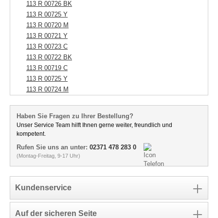
113 R 00726 BK
113 R 00725 Y
113 R 00720 M
113 R 00721 Y
113 R 00723 C
113 R 00722 BK
113 R 00719 C
113 R 00725 Y
113 R 00724 M
Haben Sie Fragen zu Ihrer Bestellung?
Unser Service Team hilft Ihnen gerne weiter, freundlich und
kompetent.
Rufen Sie uns an unter:
02371 478 283 0
(Montag-Freitag, 9-17 Uhr)
Kundenservice
Auf der sicheren Seite