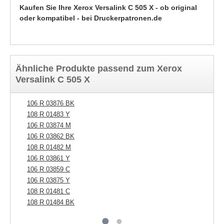
Kaufen Sie Ihre Xerox Versalink C 505 X - ob original
oder kompatibel - bei Druckerpatronen.de
Ähnliche Produkte passend zum Xerox
Versalink C 505 X
106 R 03876 BK
10
108 R 01483 Y
10
106 R 03874 M
106 R 03862 BK
108 R 01482 M
106 R 03861 Y
106 R 03859 C
106 R 03875 Y
108 R 01481 C
108 R 01484 BK