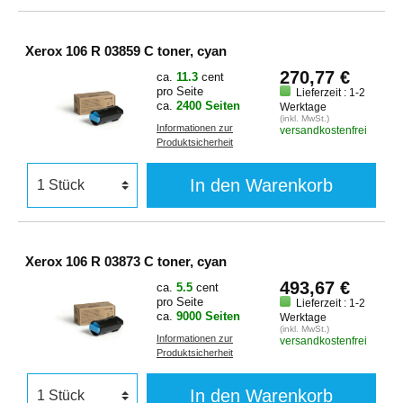
Xerox 106 R 03859 C toner, cyan
270,77 €
ca.
11.3
cent
pro Seite
Lieferzeit : 1-2
ca.
2400 Seiten
Werktage
(inkl. MwSt.)
Informationen zur
versandkostenfrei
Produktsicherheit
In den Warenkorb
Xerox 106 R 03873 C toner, cyan
493,67 €
ca.
5.5
cent
pro Seite
Lieferzeit : 1-2
ca.
9000 Seiten
Werktage
(inkl. MwSt.)
Informationen zur
versandkostenfrei
Produktsicherheit
In den Warenkorb