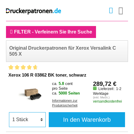
FILTER - Verfeinern Sie Ihre Suche
Original Druckerpatronen für Xerox Versalink C
505 X
Xerox 106 R 03862 BK toner, schwarz
289,72 €
ca.
5.8
cent
pro Seite
Lieferzeit : 1-2
ca.
5000 Seiten
Werktage
(inkl. MwSt.)
Informationen zur
versandkostenfrei
Produktsicherheit
In den Warenkorb