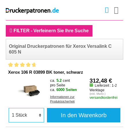
FILTER - Verfeinern Sie Ihre Suche
Original Druckerpatronen für Xerox Versalink C
605 N
Xerox 106 R 03899 BK toner, schwarz
312,48 €
ca.
5.2
cent
pro Seite
Lieferzeit : 1-2
ca.
6000 Seiten
Werktage
(inkl. MwSt.)
Informationen zur
versandkostenfrei
Produktsicherheit
In den Warenkorb