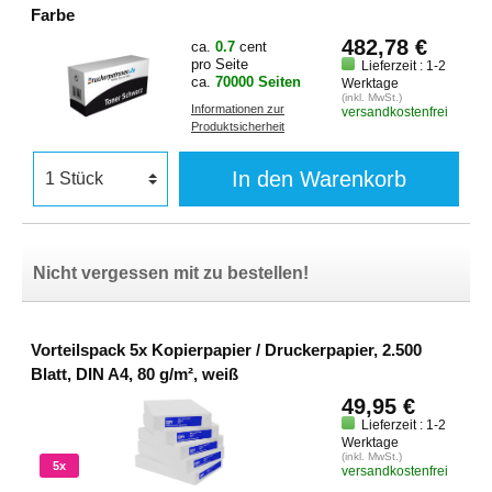
Farbe
482,78 €
ca.
0.7
cent
pro Seite
Lieferzeit : 1-2
ca.
70000 Seiten
Werktage
(inkl. MwSt.)
Informationen zur
versandkostenfrei
Produktsicherheit
In den Warenkorb
Nicht vergessen mit zu bestellen!
Vorteilspack 5x Kopierpapier / Druckerpapier, 2.500
Blatt, DIN A4, 80 g/m², weiß
49,95 €
Lieferzeit : 1-2
Werktage
(inkl. MwSt.)
5x
versandkostenfrei