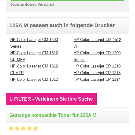
Kostenloser Versand
125A M passen auch in folgende Drucker
HP Color Laserjet CM 1300
HP Color Laserjet CM 1512
Series
W
HP Color Laserjet CM 1312
HP Color Laserjet CP 1200
CB MFP
Series
HP Color Laserjet CM 1312
HP Color Laserjet CP 1210
CI MFP
HP Color Laserjet CP 1213
HP Color Laserjet CM 1312
HP Color Laserjet CP 1214
EB MFP
HP Color Laserjet CP 1214 N
HP Color Laserjet CM 1312
HP Color Laserjet CP 1215
FILTER - Verfeinern Sie Ihre Suche
EI MFP
HP Color Laserjet CP 1216
HP Color Laserjet CM 1312
HP Color Laserjet CP 1217
MFP
HP Color Laserjet CP 1500
Günstige kompatible Toner für 125A M
HP Color Laserjet CM 1312
Series
NFI MFP
HP Color Laserjet CP 1510
HP Color Laserjet CM 1312
Series