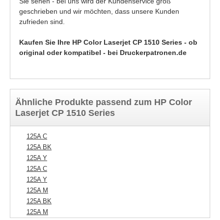
Sie sehen - bei uns wird der Kundenservice groß
geschrieben und wir möchten, dass unsere Kunden
zufrieden sind.
Kaufen Sie Ihre HP Color Laserjet CP 1510 Series - ob
original oder kompatibel - bei Druckerpatronen.de
Ähnliche Produkte passend zum HP Color
Laserjet CP 1510 Series
125A C
125A BK
125A Y
125A C
125A Y
125A M
125A BK
125A M