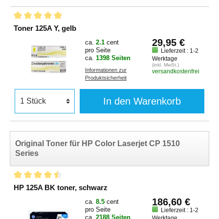
Toner 125A Y, gelb
29,95 €
ca.
2.1
cent
pro Seite
Lieferzeit : 1-2
ca.
1398 Seiten
Werktage
(inkl. MwSt.)
Informationen zur
versandkostenfrei
Produktsicherheit
In den Warenkorb
Original Toner für HP Color Laserjet CP 1510
Series
HP 125A BK toner, schwarz
186,60 €
ca.
8.5
cent
pro Seite
Lieferzeit : 1-2
ca.
2188 Seiten
Werktage