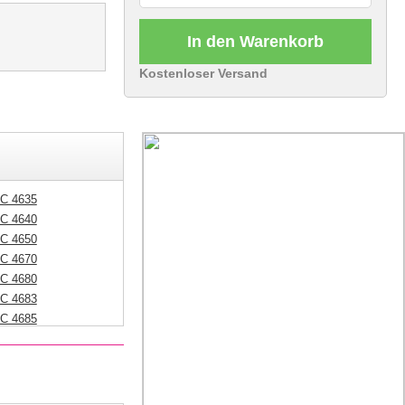
In den Warenkorb
Kostenloser Versand
 C 4635
 C 4640
 C 4650
 C 4670
 C 4680
 C 4683
 C 4685
 C 4688
 C 4690
C 4700 Series
 C 4740