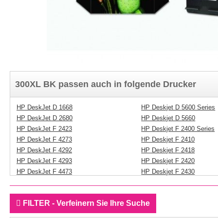
300XL BK passen auch in folgende Drucker
HP DeskJet D 1668
HP Deskjet D 5600 Series
HP DeskJet D 2680
HP Deskjet D 5660
HP DeskJet F 2423
HP Deskjet F 2400 Series
HP DeskJet F 4273
HP Deskjet F 2410
HP DeskJet F 4292
HP Deskjet F 2418
HP DeskJet F 4293
HP Deskjet F 2420
HP DeskJet F 4473
HP Deskjet F 2430
HP DeskJet F 4483
HP Deskjet F 2440
HP Deskjet D 1600 Series
HP Deskjet F 2476
FILTER - Verfeinern Sie Ihre Suche
HP Deskjet D 1658
HP Deskjet F 2480
HP Deskjet D 1660
HP Deskjet F 2483