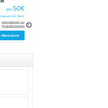
2cm
Fantastic Prime TWS Gaming Headset
COBRA
50
€
pro
50
€
pro
ftragswert inkl. MwSt.
*Auftragswert inkl. MwSt.
Informationen zur
Produktsicherheit
Informationen zur
Produktsicherheit