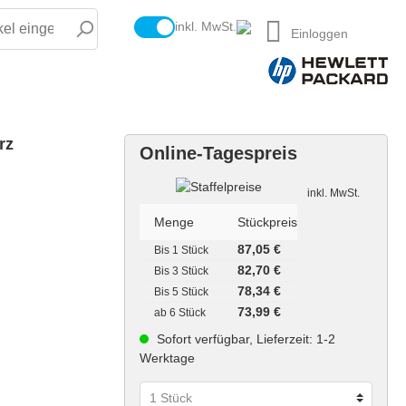
inkl. MwSt.
Einloggen
rz
Online-Tagespreis
Staffelpreise
inkl. MwSt.
Menge
Stückpreis
87,05 €
Bis
1 Stück
82,70 €
Bis
3 Stück
78,34 €
Bis
5 Stück
73,99 €
ab
6 Stück
Sofort verfügbar, Lieferzeit: 1-2
Werktage