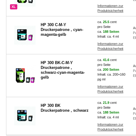
Informationen zur
XL
Produktsicherheit
ca.
25.5
cent
HP 300 C-M-Y
pro Seite
A
Druckerpatrone , cyan-
ca.
188 Seiten
P
magenta-gelb
Inhalt: ca. 4 ml
E
Informationen zur
Produktsicherheit
ca.
41.6
cent
HP 300 BK-C-M-Y
pro Seite
A
Druckerpatrone ,
ca.
200 Seiten
P
schwarz-cyan-magenta-
Inhalt: ca. 200+160
E
gelb
pg ml
Informationen zur
Produktsicherheit
ca.
21.9
cent
HP 300 BK
pro Seite
A
Druckerpatrone , schwarz
ca.
188 Seiten
P
Inhalt: ca. 4 ml
E
Informationen zur
Produktsicherheit