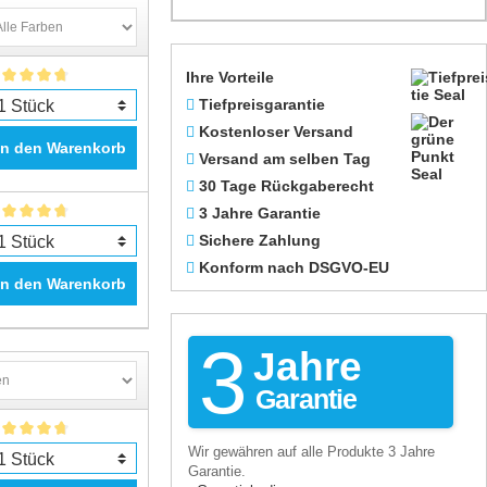
 C 4750
 C 4780
 C 4783
Ihre Vorteile
 C 4785
Tiefpreisgarantie
 C 4788
Kostenloser Versand
 C 4795
In den Warenkorb
Versand am selben Tag
 E-ALL-IN-ONE D 110
30 Tage Rückgaberecht
 E-ALL-IN-ONE D 110
3 Jahre Garantie
Sichere Zahlung
 E-ALL-IN-ONE D 110
Konform nach DSGVO-EU
In den Warenkorb
3
Jahre
Garantie
Wir gewähren auf alle Produkte 3 Jahre
Garantie.