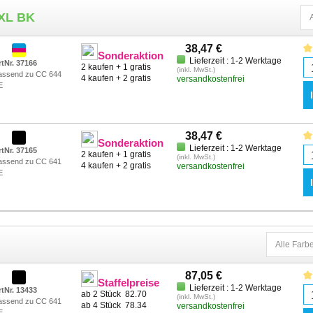
HP Deskjet F 4500 Series
HP Photosmart
0XL BK
HP Deskjet F 4580
HP Photosmart
HP Deskjet F 4583
HP Photosmart
38,47 €
Sonderaktion
HP Envy 100 E-ALL-IN-ONE
HP Photosmart
Lieferzeit : 1-2 Werktage
rtNr. 37166
2 kaufen + 1 gratis
(inkl. MwSt.)
HP Envy 110 E-ALL-IN-ONE
HP Photosmart
assend zu CC 644
4 kaufen + 2 gratis
versandkostenfrei
E
HP Envy 110 Series
HP Photosmart
HP Envy 111 E-ALL-IN-ONE
HP Photosmart
HP Envy 114 E-ALL-IN-ONE
A
HP Envy 120 E-ALL-IN-ONE
HP Photosmart
38,47 €
Sonderaktion
HP Envy 120 Series
Lieferzeit : 1-2 Werktage
B
rtNr. 37165
2 kaufen + 1 gratis
(inkl. MwSt.)
assend zu CC 641
HP Envy 121 E-ALL-IN-ONE
HP Photosmart
4 kaufen + 2 gratis
versandkostenfrei
E
HP PhotoSmart C 4799
Series
HP Photosmart C 4600 Series
HP Photosmart C 4610
87,05 €
Staffelpreise
Lieferzeit : 1-2 Werktage
rtNr. 13433
ab 2 Stück
82.70
(inkl. MwSt.)
assend zu CC 641
ab 4 Stück
78.34
versandkostenfrei
E