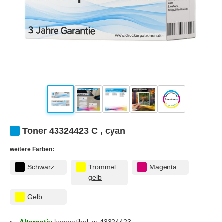
Toner 43324423 C , cyan
weitere Farben:
Schwarz
Trommel
Magenta
gelb
Gelb
Alternativ
kompatibel zu 43324423