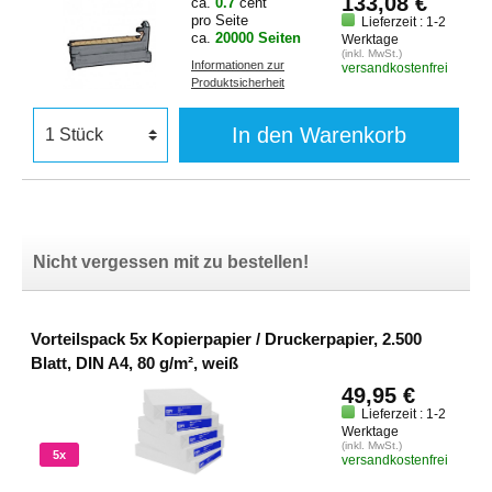
133,08 €
ca.
0.7
cent
pro Seite
Lieferzeit : 1-2
ca.
20000 Seiten
Werktage
(inkl. MwSt.)
Informationen zur
versandkostenfrei
Produktsicherheit
In den Warenkorb
Nicht vergessen mit zu bestellen!
Vorteilspack 5x Kopierpapier / Druckerpapier, 2.500
Blatt, DIN A4, 80 g/m², weiß
49,95 €
Lieferzeit : 1-2
Werktage
(inkl. MwSt.)
5x
versandkostenfrei