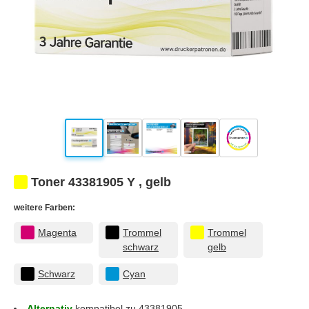
Toner 43381905 Y , gelb
weitere Farben:
Magenta
Trommel
Trommel
schwarz
gelb
Schwarz
Cyan
Alternativ
kompatibel zu 43381905