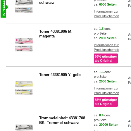
A
schwarz
ca.
6000 Seiten
P
Informationen zur
Produktsicherheit
ca.
1.5
cent
Toner 43381906 M,
pro Seite
A
magenta
ca.
2000 Seiten
P
Informationen zur
Produktsicherheit
86% günstiger
als Original
ca.
1.6
cent
Toner 43381905 Y, gelb
pro Seite
A
ca.
2000 Seiten
P
Informationen zur
Produktsicherheit
85% günstiger
als Original
ca.
0.4
cent
Trommeleinheit 43381708
pro Seite
A
BK, Trommel schwarz
ca.
20000 Seiten
P