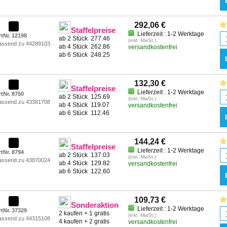
292,06 €
Staffelpreise
Lieferzeit : 1-2 Werktage
rtNr. 12198
ab 2 Stück
277.46
(inkl. MwSt.)
assend zu 44289103
ab 4 Stück
262.86
versandkostenfrei
ab 6 Stück
248.25
132,30 €
Staffelpreise
Lieferzeit : 1-2 Werktage
rtNr. 8750
ab 2 Stück
125.69
(inkl. MwSt.)
assend zu 43381708
ab 4 Stück
119.07
versandkostenfrei
ab 6 Stück
112.46
144,24 €
Staffelpreise
Lieferzeit : 1-2 Werktage
rtNr. 8794
ab 2 Stück
137.03
(inkl. MwSt.)
assend zu 43870024
ab 4 Stück
129.82
versandkostenfrei
ab 6 Stück
122.60
109,73 €
Sonderaktion
Lieferzeit : 1-2 Werktage
rtNr. 37329
2 kaufen + 1 gratis
(inkl. MwSt.)
assend zu 44315108
4 kaufen + 2 gratis
versandkostenfrei