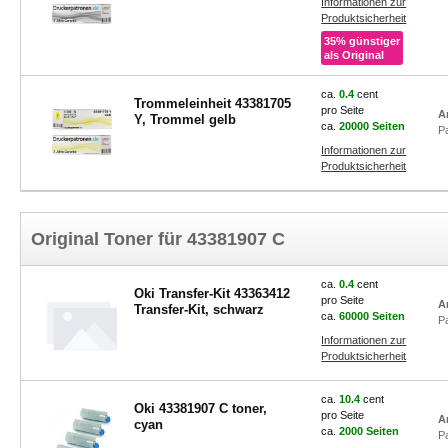
Informationen zur
Produktsicherheit
35% günstiger
als Original
ca.
0.4
cent
Trommeleinheit 43381705
pro Seite
A
Y, Trommel gelb
ca.
20000 Seiten
P
Informationen zur
Produktsicherheit
Original Toner für 43381907 C
ca.
0.4
cent
Oki Transfer-Kit 43363412
pro Seite
A
Transfer-Kit, schwarz
ca.
60000 Seiten
P
Informationen zur
Produktsicherheit
ca.
10.4
cent
Oki 43381907 C toner,
pro Seite
A
cyan
ca.
2000 Seiten
P