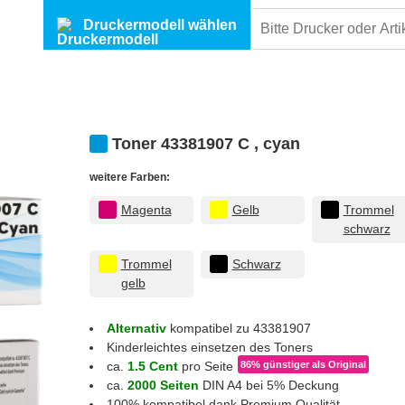
Druckermodell wählen
Toner 43381907 C , cyan
weitere Farben:
Magenta
Gelb
Trommel
schwarz
Trommel
Schwarz
gelb
Alternativ
kompatibel zu 43381907
Kinderleichtes einsetzen des Toners
ca.
1.5 Cent
pro Seite
86% günstiger
als Original
ca.
2000 Seiten
DIN A4 bei 5% Deckung
100% kompatibel dank Premium Qualität