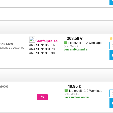
368,59 €
Staffelpreise
Lieferzeit : 1-2 Werktage
rtNr. 32995
ab 2 Stück
350.16
(inkl. MwSt.)
assend zu 70C0P00
ab 4 Stück
331.73
versandkostenfrei
ab 6 Stück
313.30
49,95 €
a10002
Lieferzeit : 1-2 Werktage
(inkl. MwSt.)
5x
versandkostenfrei