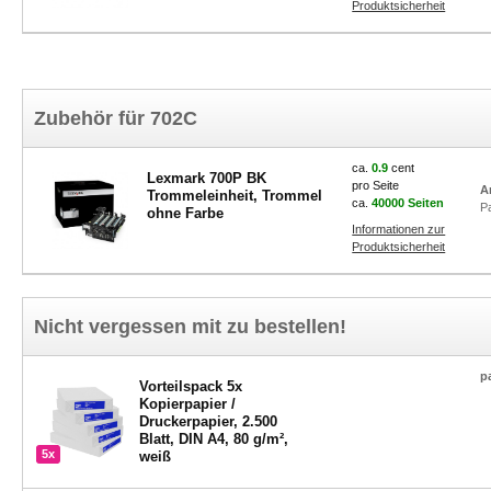
Produktsicherheit
Zubehör für 702C
ca.
0.9
cent
Lexmark 700P BK
pro Seite
A
Trommeleinheit, Trommel
ca.
40000 Seiten
P
ohne Farbe
Informationen zur
Produktsicherheit
Nicht vergessen mit zu bestellen!
p
Vorteilspack 5x
Kopierpapier /
Druckerpapier, 2.500
Blatt, DIN A4, 80 g/m²,
5x
weiß