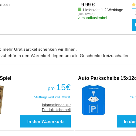
9,99 €
a10001
Lieferzeit : 1-2 Werktage
(inkl. MwSt.)
versandkostenfrei
 mehr Gratisartikel schenken wir Ihnen.
rzubehör in den Warenkorb legen um alle Geschenke freizuschalten
Spiel
Auto Parkscheibe 15x1
15
€
pro
*Auftragswert inkl. MwSt.
*Au
Informationen zur
Produktsicherheit