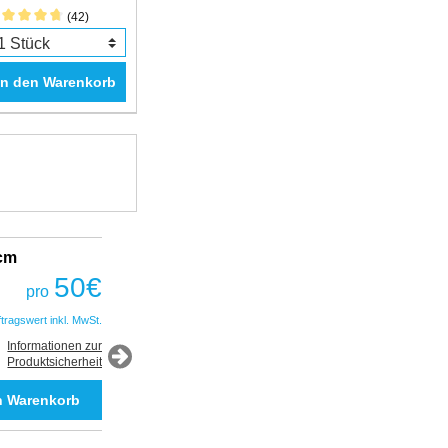
(42)
In den Warenkorb
2cm
Fantastic Prime TWS Gaming Headset
COBRA
50
€
pro
50
€
pro
ftragswert inkl. MwSt.
*Auftragswert inkl. MwSt.
Informationen zur
Produktsicherheit
Informationen zur
Produktsicherheit