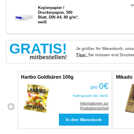
p
Kopierpapier /
Druckerpapier, 500
Blatt, DIN A4, 80 g/m²,
weiß
GRATIS!
Je größer Ihr Warenkorb, umso
Tipp:
Sie müssen erst Drucke
mitbestellen!
Haribo Goldbären 100g
Mikado 
0
€
pro
*Auftragswert inkl. MwSt.
Informationen zur
Produktsicherheit