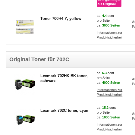
als Original
ca.
4.4
cent
Toner 700H4 Y, yellow
pro Seite
A
ca.
3000 Seiten
P
Informationen zur
Produktsicherheit
Original Toner für 702C
ca.
6.3
cent
Lexmark 702HK BK toner,
pro Seite
A
schwarz
ca.
4000 Seiten
P
Informationen zur
Produktsicherheit
ca.
15.2
cent
Lexmark 702C toner, cyan
pro Seite
A
ca.
1000 Seiten
P
Informationen zur
Produktsicherheit