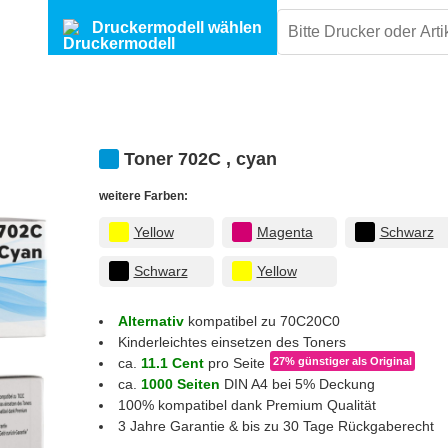
Druckermodell wählen
Toner 702C , cyan
weitere Farben:
Yellow
Magenta
Schwarz
Schwarz
Yellow
Alternativ
kompatibel zu 70C20C0
Kinderleichtes einsetzen des Toners
ca.
11.1 Cent
pro Seite
27% günstiger
als Original
ca.
1000 Seiten
DIN A4 bei 5% Deckung
100% kompatibel dank Premium Qualität
3 Jahre Garantie & bis zu 30 Tage Rückgaberecht