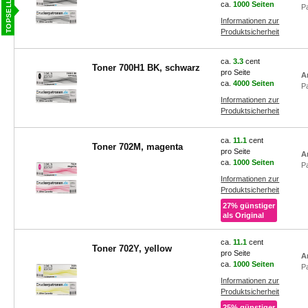
ca.
1000 Seiten
P
Informationen zur
Produktsicherheit
ca.
3.3
cent
Toner 700H1 BK, schwarz
pro Seite
A
ca.
4000 Seiten
P
Informationen zur
Produktsicherheit
ca.
11.1
cent
Toner 702M, magenta
pro Seite
A
ca.
1000 Seiten
P
Informationen zur
Produktsicherheit
27% günstiger
als Original
ca.
11.1
cent
Toner 702Y, yellow
pro Seite
A
ca.
1000 Seiten
P
Informationen zur
Produktsicherheit
25% günstiger