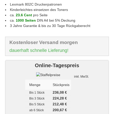
Lexmark 802C
Druckerpatronen
Kinderleichtes einsetzen des Toners
ca.
23.6 Cent
pro Seite
ca.
1000 Seiten
DIN A4 bei 5% Deckung
3 Jahre Garantie & bis zu 30 Tage Rückgaberecht
Kostenloser Versand morgen
dauerhaft schnelle Lieferung!
Online-Tagespreis
Staffelpreise
inkl. MwSt.
Menge
Stückpreis
236,08 €
Bis
1 Stück
224,28 €
Bis
3 Stück
212,48 €
Bis
5 Stück
200,67 €
ab
6 Stück